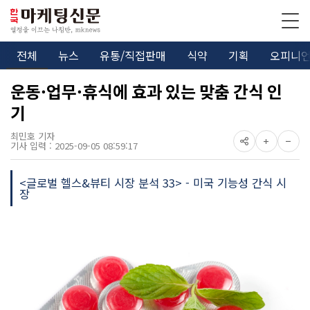
전체
뉴스
유통/직접판매
식약
기획
오피니
운동·업무·휴식에 효과 있는 맞춤 간식 인
기
최민호 기자
기사 입력 : 2025-09-05 08:59:17
<글로벌 헬스&뷰티 시장 분석 33> - 미국 기능성 간식 시
장