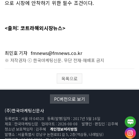
으로 시장에 안착하기 위한 필수 조건이다.
<출처: 코트라해외시장뉴스>
최민호 기자
fmnews@fmnews.co.kr
※ 저작권자 ⓒ 한국마케팅신문. 무단 전재-재배포 금지
목록으로
PC버전으로 보기
(주)한국마케팅신문사
등록번호 : 서울 아 04528
등록(발행)일자 : 2017년 5월 16일
제호 : 한국마케팅신문
업데이트 : 2026-08-08
발행인 · 편집인 : 김주혜
청소년 보호책임자 : 김주혜
개인정보처리방침
발행소 : 서울특별시 강남구 논현로81길 5, 2층(역삼동, 나래빌딩)