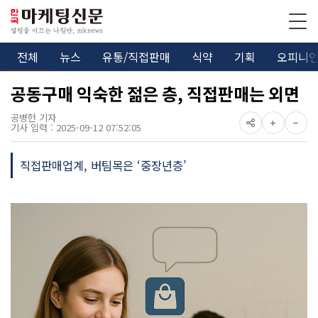
전체
뉴스
유통/직접판매
식약
기획
오피니
공동구매 익숙한 젊은 층, 직접판매는 외면
공병헌 기자
기사 입력 : 2025-09-12 07:52:05
직접판매업계, 버팀목은 ‘중장년층’