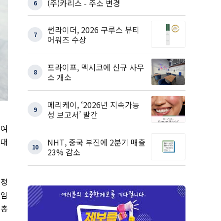
(주)카리스 - 주소 변경
6
썬라이더, 2026 구루스 뷰티
7
어워즈 수상
포라이프, 멕시코에 신규 사무
8
소 개소
메리케이, ‘2026년 지속가능
9
성 보고서’ 발간
0여
 대
NHT, 중국 부진에 2분기 매출
10
23% 감소
행정
책임
무총