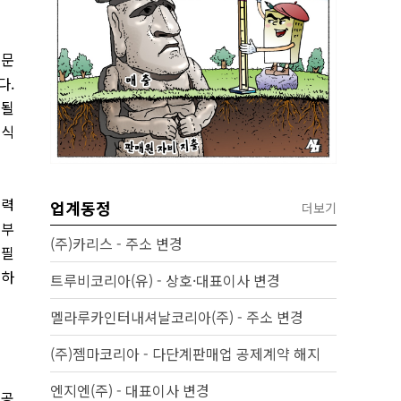
전문
다.
급될
정식
인력
업계동정
더보기
여부
(주)카리스 - 주소 변경
“필
능하
트루비코리아(유) - 상호·대표이사 변경
멜라루카인터내셔날코리아(주) - 주소 변경
(주)젬마코리아 - 다단계판매업 공제계약 해지
엔지엔(주) - 대표이사 변경
 공