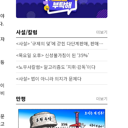
켜야
.
사설/칼럼
더보기
비자
<사설> ‘규제의 덫’에 갇힌 다단계판매, 판매원 보호 시급하다
<목요일 오후> 신성불가침이 된 ‘35%’
 등
<노무사칼럼> 알고리즘도 ‘지휘·감독’이다
<사설> 법이 아니라 의지가 문제다
력이
 비
만평
더보기
전문
라고