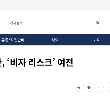
유통/직접판매
식약
기획
, ‘비자 리스크’ 여전