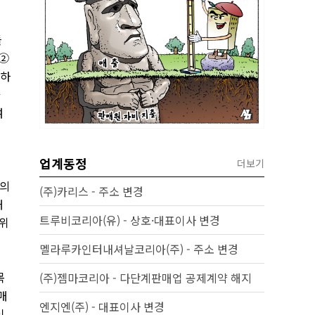
들
②
못하
가
여
업계동정
더보기
등의
(주)카리스 - 주소 변경
대
트루비코리아(유) - 상호·대표이사 변경
위
멜라루카인터내셔날코리아(주) - 주소 변경
목
(주)젬마코리아 - 다단계판매업 공제계약 해지
매
엔지엔(주) - 대표이사 변경
이