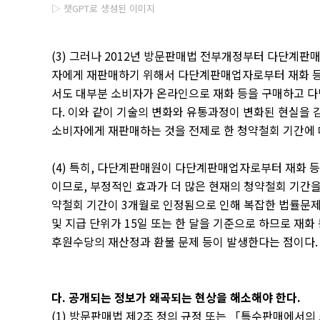
▷ 챗GPT로 생성된 이미지
(3)
그러나
2012
년 방문판매법 전부개정부터 다단계판
자에게 재판매하기 위해서 다단계판매업자로부터 재화 등
서도 대부분 소비자가 온라인으로 재화 등을 구매하고 
다
.
이와 같이 기술의 변화와 유통과정이 변화된 현실을 
소비자에게 재판매하는 것을 전제로 한 청약철회 기간에
(4)
특히
,
다단계판매원이 다단계판매업자로부터 재화 등을
이므로
,
부정적인 효과가 더 많은 현재의 청약철회 기간을
약철회 기간이
3
개월로 인정됨으로 인해 복잡한 법률문
및 지급 단위가
15
일 또는 한 달을 기준으로 하므로 재화
후원수당의 재산정과 환불 문제 등이 발생한다는 점이다
.
다
.
공개되는 정보가 왜곡되는 현상을 해소해야 한다
.
(1)
방문판매법 제
2
조 정의 규정 또는
「
특수판매에서의 