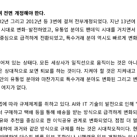
여 전면 개정해야 한다
.
02
년 그리고
2012
년 등
3
번에 걸쳐 전부개정되었다
.
지난
13
년여
 시대로 변화
·
발전하였고
,
유통업 분야도 팬데믹 시대를 거치면서
 중심으로 급격하게 전환되었고
,
특수거래 분야 역시도 빠르게 변
추어져 있는 상태다
.
모든 세상사가 일직선으로 움직이는 것은 아
은 상대적으로 보면 퇴보를 하는 것이다
.
지켜야 할 것은 지켜내고
동안의 유통업 분야와 마찬가지로 특수거래 분야도 변화된 그리고 
 여지가 없다
.
법에 따라 규제체계를 취하고 있다
. AI
와
IT
기술의 발전으로 인해
 구매하고 택배 등을 통해 배송을 받는 방식으로 급격하게 변화
유와 추천을 중심으로 한 이익공유 관계로 변화되었다
.
점점 더 
대하여 과거와 같은 방식으로 규제를 하는 것은 시대착오적이다
.
 반영하여 단순히 법률 일부 조항이나 시행령을 일부 개정하는 임