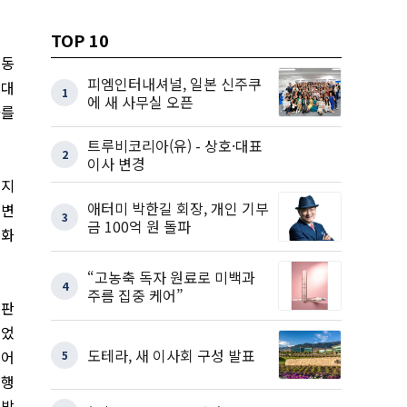
TOP 10
 동
피엠인터내셔널, 일본 신주쿠
 대
1
에 새 사무실 오픈
화를
트루비코리아(유) - 상호·대표
2
이사 변경
니지
애터미 박한길 회장, 개인 기부
 변
3
금 100억 원 돌파
변화
“고농축 독자 원료로 미백과
4
주름 집중 케어”
‘
판
되었
도테라, 새 이사회 구성 발표
멀어
5
현행
시방