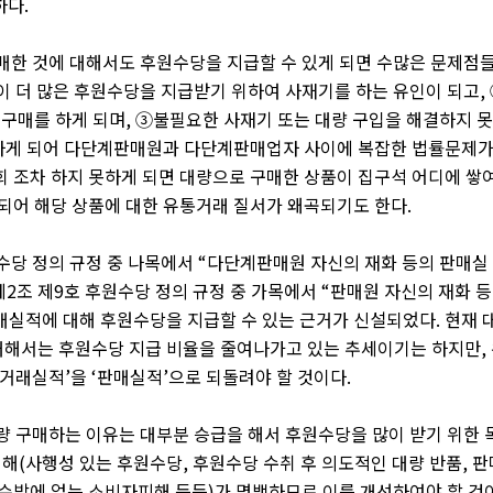
하다
.
한 것에 대해서도 후원수당을 지급할 수 있게 되면 수많은 문제점
 더 많은 후원수당을 지급받기 위하여 사재기를 하는 유인이 되고
,
 구매를 하게 되며
,
③
불필요한 사재기 또는 대량 구입을 해결하지 
 하게 되어 다단계판매원과 다단계판매업자 사이에 복잡한 법률문제
회 조차 하지 못하게 되면 대량으로 구매한 상품이 집구석 어디에 쌓
되어 해당 상품에 대한 유통거래 질서가 왜곡되기도 한다
.
수당 정의 규정 중 나목에서
“
다단계판매원 자신의 재화 등의 판매실
제
2
조 제
9
호 후원수당 정의 규정 중 가목에서
“
판매원 자신의 재화 
실적에 대해 후원수당을 지급할 수 있는 근거가 신설되었다
.
현재 
해서는 후원수당 지급 비율을 줄여나가고 있는 추세이기는 하지만
,
거래실적
’
을
‘
판매실적
’
으로 되돌려야 할 것이다
.
 구매하는 이유는 대부분 승급을 해서 후원수당을 많이 받기 위한 
폐해
(
사행성 있는 후원수당
,
후원수당 수취 후 의도적인 대량 반품
,
판
 수밖에 없는 소비자피해 등등
)
가 명백하므로 이를 개선하여야 할 것