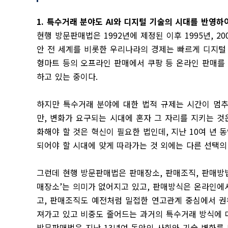
1.
특수거래 분야도
AI
와 디지털 기술의 시대를 반영하
현행 방문판매법은
1992
년에 제정된 이후
1995
년
, 20
안 전 세계를 비롯한 우리나라의 경제는 빠르게 디지털
형마트 등의 오프라인 판매에서 쿠팡 등 온라인 판매를
하고 있는 중이다
.
하지만 특수거래 분야에 대한 법적 규제는 시간이 멈
만
,
변화가 요구되는 시대에 혼자 그 자리를 지키는 것
화해야 할 것은 혁신이 필요한 법인데
,
지난
10
여 년 
되어야 할 시대에 맞게 따라가는 것 외에는 다른 선택의
그런데 현행 방문판매법은 판매장소
,
판매조직
,
판매방
매장소
’
는 의미가 없어지고 있고
,
판매방식은 온라인에서
고
,
판매조직도 예전처럼 밀접한 연고관계 중심에서 권
져가고 있고 비중도 줄어드는 과거의 특수거래 방식에 
방문판매법은 지난
13
년여 동안의 사회와 기술 변화를