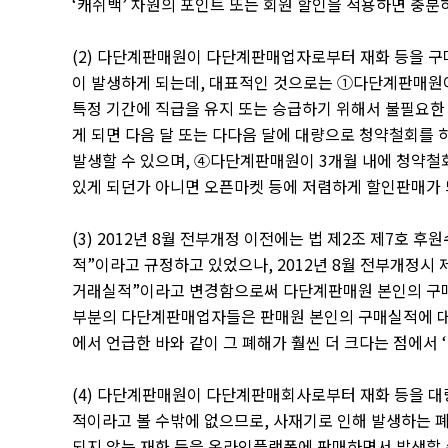
‘
캐쉬백
’
차원의 포인트 또는 회원 할인을 적용하면 충분
(2)
다단계판매원이 다단계판매업자로부터 재화 등을 구매
이 발생하게 되는데
,
대표적인 것으로는
①
다단계판매원이
특정 기간에 직급을 유지 또는 승급하기 위해서 불필요한
게 되면 다음 달 또는 다다음 달에 대량으로 청약철회를
발생할 수 있으며
,
④
다단계판매원이
3
개월 내에 청약철
있게 되던가 아니면 오픈마켓 등에 저렴하게 할인판매가 
(3) 2012
년
8
월 전부개정 이전에는 법 제
2
조 제
7
호 후원
적
”
이라고 규정하고 있었으나
, 2012
년
8
월 전부개정시 
거래실적
”
이라고 변경함으로써 다단계판매원 본인의 구매
부분의 다단계판매업자들은 판매원 본인의 구매실적에 대
에서 언급한 바와 같이 그 폐해가 훨씬 더 크다는 점에서
‘
(4)
다단계판매원이 다단계판매회사로부터 재화 등을 대량
적이라고 볼 수밖에 없으므로
,
사재기로 인해 발생하는 
되지 않는 재화 등을 온라인플랫폼에 판매하면서 발생할