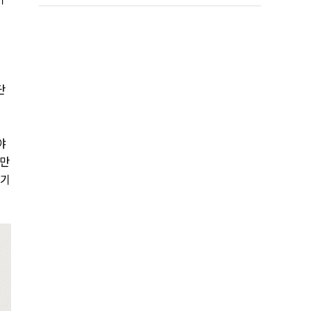
단
야
야만
 기