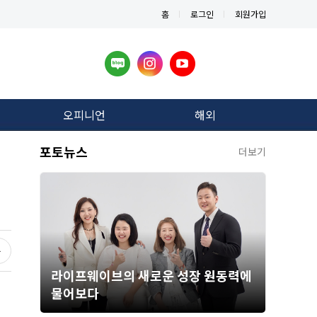
홈
로그인
회원가입
오피니언
해외
포토뉴스
더보기
라이프웨이브의 새로운 성장 원동력에
물어보다