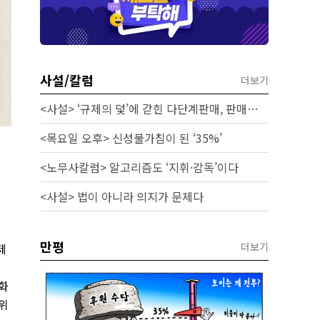
사설/칼럼
더보기
<사설> ‘규제의 덫’에 갇힌 다단계판매, 판매원 보호 시급하다
<목요일 오후> 신성불가침이 된 ‘35%’
<노무사칼럼> 알고리즘도 ‘지휘·감독’이다
<사설> 법이 아니라 의지가 문제다
만평
더보기
제
인
화
위