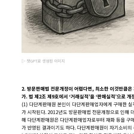
▷ 챗GPT로 생성된 이미지
2.
방문판매법 전문개정이 어렵다면
,
최소한 이것만큼은
가
.
법 제
2
조 제
9
호에서
‘
거래실적
’
을
‘
판매실적
’
으로 개
(1)
다단계판매원 본인이 다단계판매업자에게 구매한 실
가 시작된다
. 2012
년도 방문판매법 전문개정으로 인해 
해 다단계판매원은 다단계판매업자로부터 재화 등을 구매
가 반영된 결과이기도 하다
.
다단계판매원이 자기소비의 