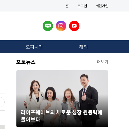
홈
로그인
회원가입
오피니언
해외
포토뉴스
더보기
라이프웨이브의 새로운 성장 원동력에
물어보다