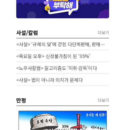
사설/칼럼
더보기
<사설> ‘규제의 덫’에 갇힌 다단계판매, 판매원 보호 시급하다
<목요일 오후> 신성불가침이 된 ‘35%’
<노무사칼럼> 알고리즘도 ‘지휘·감독’이다
<사설> 법이 아니라 의지가 문제다
만평
더보기