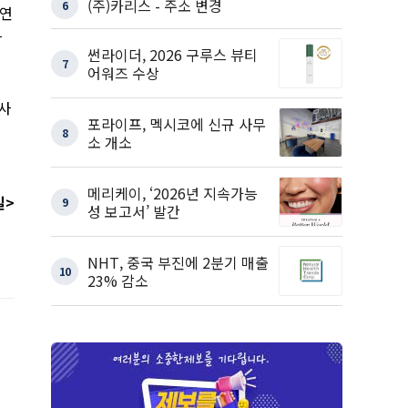
(주)카리스 - 주소 변경
6
천연
하
썬라이더, 2026 구루스 뷰티
7
어워즈 수상
사
포라이프, 멕시코에 신규 사무
8
소 개소
메리케이, ‘2026년 지속가능
일
>
9
성 보고서’ 발간
NHT, 중국 부진에 2분기 매출
10
23% 감소