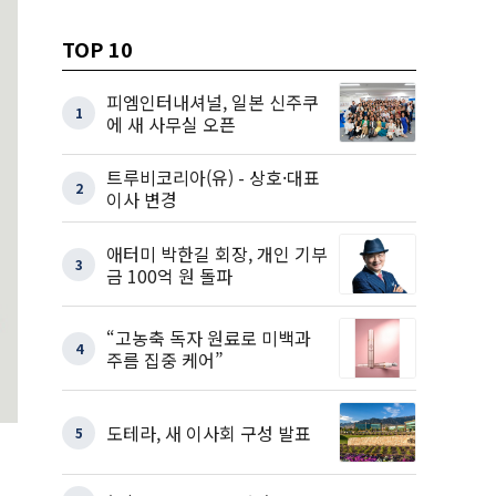
TOP 10
피엠인터내셔널, 일본 신주쿠
1
에 새 사무실 오픈
트루비코리아(유) - 상호·대표
2
이사 변경
애터미 박한길 회장, 개인 기부
3
금 100억 원 돌파
“고농축 독자 원료로 미백과
4
주름 집중 케어”
도테라, 새 이사회 구성 발표
5