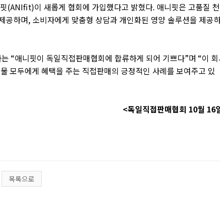
니핏
(ANIfit)
이 새롭게 협회에 가입했다고 밝혔다
.
애니핏은 고품질 
 제공하며
,
소비자에게 맞춤형 상담과 개인화된 영양 솔루션을 제공
사는
“
애니핏이 독일직접판매협회에 합류하게 되어 기쁘다
”
며
“
이 회
동물 모두에게 혜택을 주는 직접판매의 긍정적인 사례를 보여주고 있
<
독일직접판매협회
10
월
16
목록으로