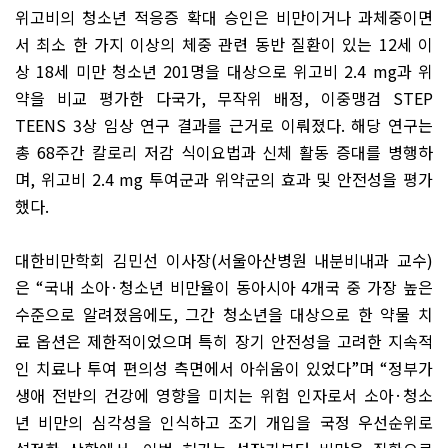
위고비의 청소년 적응증 확대 승인은 비만이거나 과체중이면
서 최소 한 가지 이상의 체중 관련 동반 질환이 있는
12
세 이
상
18
세 미만 청소년
201
명을 대상으로 위고비
2.4 mg
과 위
약을 비교 평가한 다국가
,
무작위 배정
,
이중맹검
STEP
TEENS 3
상 임상 연구 결과를 근거로 이뤄졌다
.
해당 연구는
총
68
주간 칼로리 저감 식이요법과 신체 활동 증대를 병행하
며
,
위고비
2.4 mg
투여군과 위약군의 효과 및 안전성을 평가
했다
.
대한비만학회 김민선 이사장
(
서울아산병원 내분비내과 교수
)
은
“
국내 소아
·
청소년 비만율이 동아시아
4
개국 중 가장 높은
수준으로 알려졌음에도
,
그간 청소년을 대상으로 한 약물 치
료 옵션은 제한적이었으며 특히 장기 안전성을 고려한 지속적
인 치료나 투여 편의성 측면에서 아쉬움이 있었다
”
며
“
정부가
생애 전반의 건강에 영향을 미치는 위험 인자로서 소아
·
청소
년 비만의 심각성을 인식하고 조기 개입을 국정 우선순위로