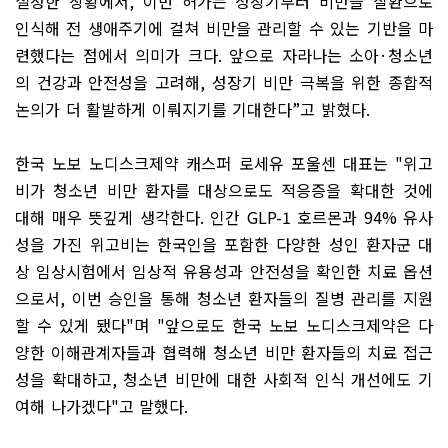
설정한 상황에서
,
이번 허가는 성장기부터 비만을 질환으로
인식해 전 생애주기에 걸쳐 비만을 관리할 수 있는 기반을 마
련했다는 점에서 의미가 크다
.
앞으로 자라나는 소아
·
청소년
의 건강과 안전성을 고려해
,
성장기 비만 극복을 위한 종합적
논의가 더 활발하게 이뤄지기를 기대한다
”
고 밝혔다
.
한국 노보 노디스크제약 캐스퍼 로세유 포울센 대표는
"
위고
비가 청소년 비만 환자를 대상으로도 적응증을 확대한 것에
대해 매우 뜻깊게 생각한다
.
인간
GLP-1
호르몬과
94%
유사
성을 가진 위고비는 한국인을 포함한 다양한 성인 환자군 대
상 임상시험에서 임상적 유용성과 안전성을 확인한 치료 옵션
으로서
,
이번 승인을 통해 청소년 환자들의 질병 관리를 지원
할 수 있게 됐다
"
며
"
앞으로도 한국 노보 노디스크제약은 다
양한 이해관계자들과 협력해 청소년 비만 환자들의 치료 접근
성을 확대하고
,
청소년 비만에 대한 사회적 인식 개선에도 기
여해 나가겠다
"
고 말했다
.