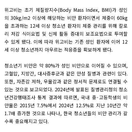
위고비는 초기 체질량지수
(Body Mass Index, BMI)
가 성인
의
30kg/m2
이상에 해당하는 비만 환자이면서 체중이
60kg
을 초과하는
12
세 이상 청소년 환자의 체중 관리를 위해 칼로
리 저감 식이요법 및 신체 활동 증대의 보조요법으로 투여할
수 있게 됐다
.
이에 따라 위고비는 기존 성인 환자에 이어
12
세 이상 청소년까지 아우르는 적응증을 확보하게 됐다
.
청소년기 비만은 약
80%
가 성인 비만으로 이어질 수 있으며
,
고혈압
,
지방간
,
대사증후군과 같은 만성 질병과 관련이 있다
.
또한
,
자존감 저하
,
우울감과 같은 정서적 문제로도 연결될 수
있는 것으로 보고되었다
. 2024
년에 발표된 질병관리청의 청소
년건강행태조사 통계 결과에 따르면
,
국내 중
·
고등학생의 비
만율은
2015
년
7.5%
에서
2024
년
12.5%
로 지난
10
년간 약
1.7
배 증가한 것으로 나타나
,
한국 청소년들의 비만 관리가 갈
수록 중요해지고 있다
.