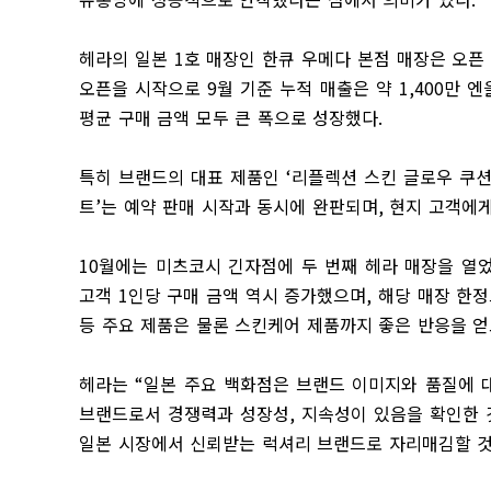
헤라의 일본
1
호 매장인 한큐 우메다 본점 매장은 오픈
오픈을 시작으로
9
월 기준 누적 매출은 약
1,400
만 엔
평균 구매 금액 모두 큰 폭으로 성장했다
.
특히 브랜드의 대표 제품인
‘
리플렉션 스킨 글로우 쿠
트
’
는 예약 판매 시작과 동시에 완판되며
,
현지 고객에게
10
월에는 미츠코시 긴자점에 두 번째 헤라 매장을 열
고객
1
인당 구매 금액 역시 증가했으며
,
해당 매장 한
등 주요 제품은 물론 스킨케어 제품까지 좋은 반응을 얻
헤라는
“
일본 주요 백화점은 브랜드 이미지와 품질에 대
브랜드로서 경쟁력과 성장성
,
지속성이 있음을 확인한 
일본 시장에서 신뢰받는 럭셔리 브랜드로 자리매김할 