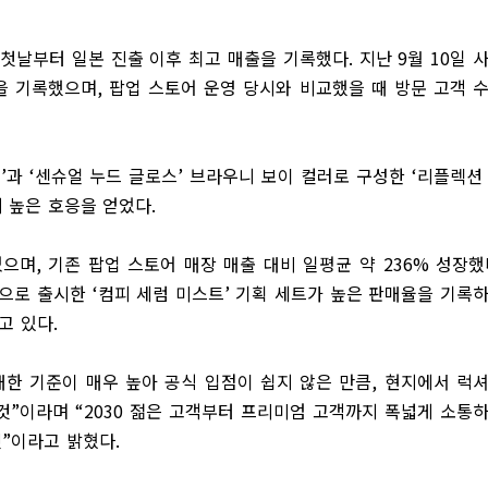
 첫날부터 일본 진출 이후 최고 매출을 기록했다
.
지난
9
월
10
일 
을 기록했으며
,
팝업 스토어 운영 당시와 비교했을 때 방문 고객 
션
’
과
‘
센슈얼 누드 글로스
’
브라우니 보이 컬러로 구성한
‘
리플렉션
 높은 호응을 얻었다
.
었으며
,
기존 팝업 스토어 매장 매출 대비 일평균 약
236%
성장했
정으로 출시한
‘
컴피 세럼 미스트
’
기획 세트가 높은 판매율을 기록
고 있다
.
한 기준이 매우 높아 공식 입점이 쉽지 않은 만큼
,
현지에서 럭
것
”
이라며
“2030
젊은 고객부터 프리미엄 고객까지 폭넓게 소통
것
”
이라고 밝혔다
.