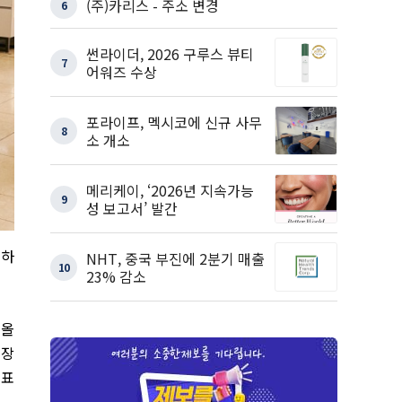
(주)카리스 - 주소 변경
6
썬라이더, 2026 구루스 뷰티
7
어워즈 수상
포라이프, 멕시코에 신규 사무
8
소 개소
메리케이, ‘2026년 지속가능
9
성 보고서’ 발간
점하
NHT, 중국 부진에 2분기 매출
10
23% 감소
.
올
매장
대표