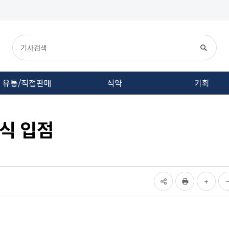
유통/직접판매
식약
기획
공식 입점