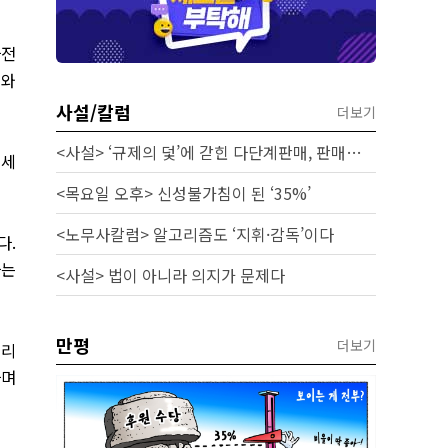
사전
수와
사설/칼럼
더보기
<사설> ‘규제의 덫’에 갇힌 다단계판매, 판매원 보호 시급하다
 세
<목요일 오후> 신성불가침이 된 ‘35%’
<노무사칼럼> 알고리즘도 ‘지휘·감독’이다
다
.
하는
<사설> 법이 아니라 의지가 문제다
만평
더보기
셔리
하며