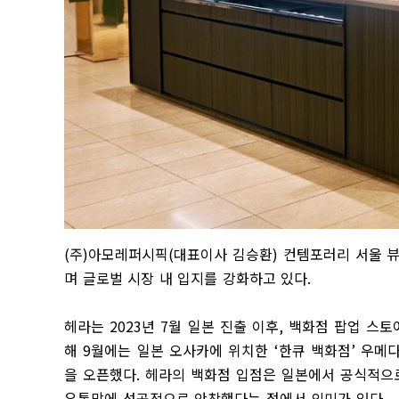
(
주
)
아모레퍼시픽
(
대표이사 김승환
)
컨템포러리 서울 뷰
며 글로벌 시장 내 입지를 강화하고 있다
.
헤라는
2023
년
7
월 일본 진출 이후
,
백화점 팝업 스토
해
9
월에는 일본 오사카에 위치한
‘
한큐 백화점
’
우메다
을 오픈했다
.
헤라의 백화점 입점은 일본에서 공식적으
유통망에 성공적으로 안착했다는 점에서 의미가 있다
.