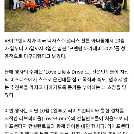
라이프밴티지가 미국 텍사스주 댈러스 힐튼 아나톨에서
10
월
23
일부터
25
일까지
3
일간 열린
‘
모멘텀 아카데미
2025’
를 성
공적으로 마무리했다고 밝혔다
.
올해 행사의 주제는
‘Love Life & Drive’
로
,
컨설턴트들이 자신
의 비즈니스에서 스스로 운전대를 잡고 목적과 속도
,
멈추지 않
는 추진력을 가지고 나아가도록 동기를 부여하는 데 초점을 맞
췄다
.
이번 행사는 지난
10
월
1
일부로 라이프밴티지와 통합 절차를
시작한 러브바이옴
(LoveBiome)
의 컨설턴트들이 처음으로 라
이프밴티지 컨설턴트들과 함께 참여한 대면 행사다
.
라이프밴티
지는 이번 행사를 통해 고객 등록
,
유지
,
승급 전략에 초점을 맞