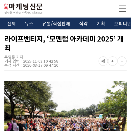
전체
뉴스
유통/직접판매
식약
기획
오피니
라이프밴티지, ‘모멘텀 아카데미 2025’ 개
최
두영준 기자
기사 입력 : 2025-11-03 10:42:58
수정 시간 : 2026-03-17 09:47:20