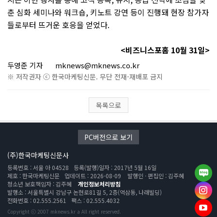
춘 심화 세미나와 워크숍
,
키노트 강연 등이 진행돼 현장 참가자
들로부터 뜨거운 호응을 얻었다
.
<
비즈니스포홈
10
월
31
일
>
두영준 기자
mknews@mknews.co.kr
※ 저작권자 ⓒ 한국마케팅신문. 무단 전재-재배포 금지
목록으로
PC버전으로 보기
(주)한국마케팅신문사
등록번호 : 서울 아 04528
등록(발행)일자 : 2017년 5월 16일
제호 : 한국마케팅신문
업데이트 : 2026-08-09
발행인 · 편집인 : 김주혜
청소년 보호책임자 : 김주혜
개인정보처리방침
발행소 : 서울특별시 강남구 논현로81길 5, 2층(역삼동, 나래빌딩)
전화번호 : 02.555.2561
팩스 : 02.555.4032
Copyright ⓒ 2007 mknews.kr a All right reserved.