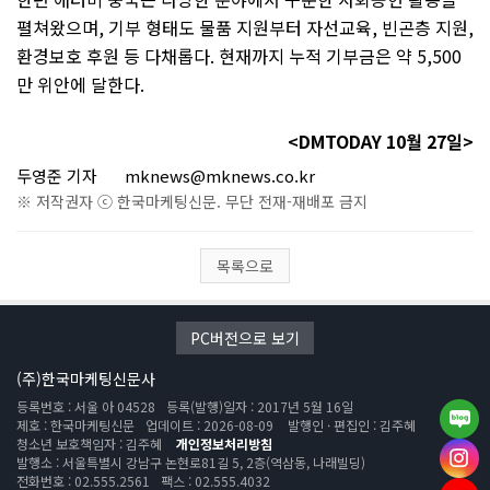
펼쳐왔으며
,
기부 형태도 물품 지원부터 자선교육
,
빈곤층 지원
,
환경보호 후원 등 다채롭다
.
현재까지 누적 기부금은 약
5,500
만 위안에 달한다
.
<DMTODAY 10월
27
일
>
두영준 기자
mknews@mknews.co.kr
※ 저작권자 ⓒ 한국마케팅신문. 무단 전재-재배포 금지
목록으로
PC버전으로 보기
(주)한국마케팅신문사
등록번호 : 서울 아 04528
등록(발행)일자 : 2017년 5월 16일
제호 : 한국마케팅신문
업데이트 : 2026-08-09
발행인 · 편집인 : 김주혜
청소년 보호책임자 : 김주혜
개인정보처리방침
발행소 : 서울특별시 강남구 논현로81길 5, 2층(역삼동, 나래빌딩)
전화번호 : 02.555.2561
팩스 : 02.555.4032