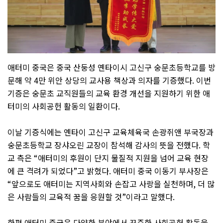
애터미 중국은 중국 산둥성 옌타이시 고신구 숭문초등학교를 방
문해 약
4
만 위안 상당의 교사용 책상과 의자를 기증했다
.
이번
기증은 숭문초 교직원들의 교육 환경 개선을 지원하기 위한 애
터미의 사회공헌 활동의 일환이다
.
이날 기증식에는 옌타이 고신구 교육체육국 손광쥐앤 부국장과
숭문초등학교 장샤오린 교장이 참석해 감사의 뜻을 전했다
.
학
교 측은
“
애터미의 후원이 단지 물질적 지원을 넘어 교육 현장
에 큰 격려가 되었다
”
고 밝혔다
.
애터미 중국 이동기 부사장은
“
앞으로도 애터미는 지역사회와 손잡고 사랑을 실천하며
,
더 많
은 사람들의 교육적 꿈을 응원할 것
”
이라고 말했다
.
한편 애터미 중국은 다양한 분야에서 꾸준한 사회공헌 활동을