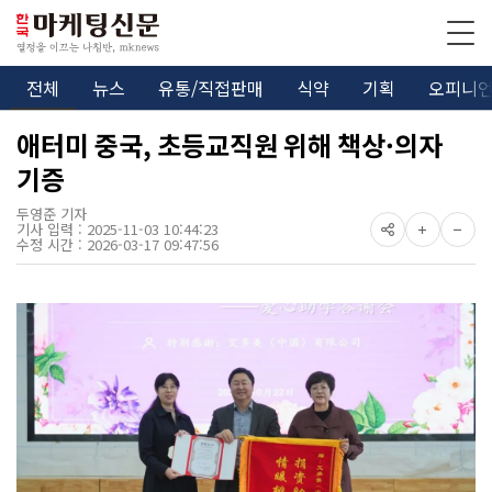
전체
뉴스
유통/직접판매
식약
기획
오피니
애터미 중국, 초등교직원 위해 책상·의자
기증
두영준 기자
기사 입력 : 2025-11-03 10:44:23
수정 시간 : 2026-03-17 09:47:56