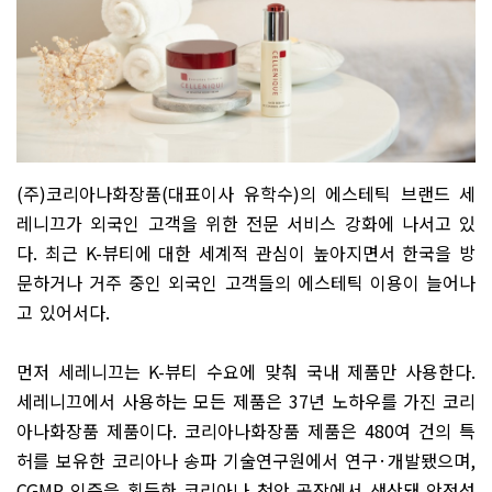
(
주
)
코리아나화장품
(
대표이사 유학수
)
의 에스테틱 브랜드 세
레니끄가 외국인 고객을 위한 전문 서비스 강화에 나서고 있
다
.
최근
K-
뷰티에 대한 세계적 관심이 높아지면서 한국을 방
문하거나 거주 중인 외국인 고객들의 에스테틱 이용이 늘어나
고 있어서다
.
먼저 세레니끄는
K-
뷰티 수요에 맞춰 국내 제품만 사용한다
.
세레니끄에서 사용하는 모든 제품은
37
년 노하우를 가진 코리
아나화장품 제품이다
.
코리아나화장품 제품은
480
여 건의 특
허를 보유한 코리아나 송파 기술연구원에서 연구
·
개발됐으며
,
CGMP
인증을 획득한 코리아나 천안 공장에서 생산돼 안정성