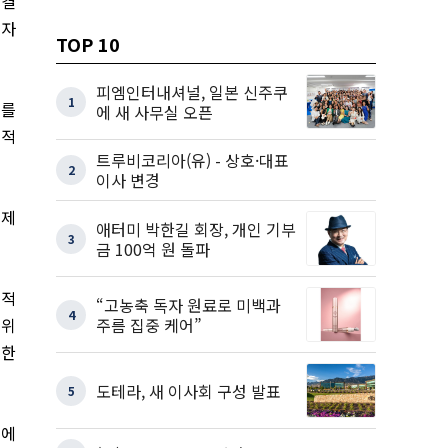
 결
고자
TOP 10
피엠인터내셔널, 일본 신주쿠
1
이를
에 새 사무실 오픈
법적
트루비코리아(유) - 상호·대표
2
이사 변경
경제
애터미 박한길 회장, 개인 기부
3
금 100억 원 돌파
립적
“고농축 독자 원료로 미백과
4
주름 집중 케어”
 위
명한
도테라, 새 이사회 구성 발표
5
회에