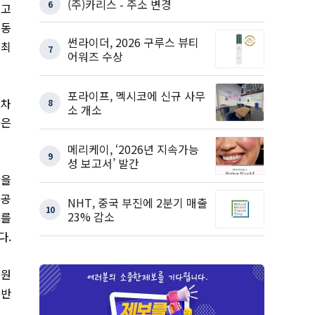
(주)카리스 - 주소 변경
6
 고
 동
썬라이더, 2026 구루스 뷰티
 최
7
어워즈 수상
포라이프, 멕시코에 신규 사무
2차
8
소 개소
률은
메리케이, ‘2026년 지속가능
9
성 보고서’ 발간
안을
 공
NHT, 중국 부진에 2분기 매출
10
23% 감소
도를
다.
위원
기반