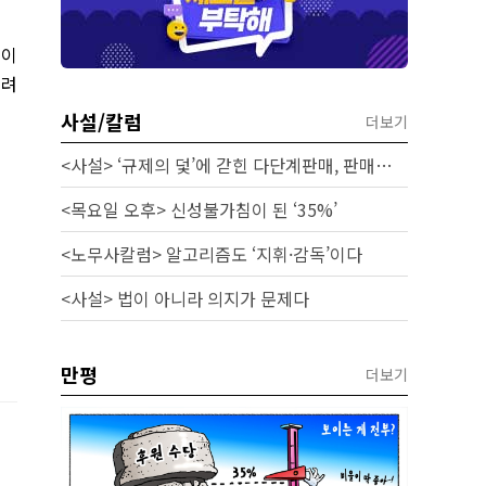
것이
고려
사설/칼럼
더보기
<사설> ‘규제의 덫’에 갇힌 다단계판매, 판매원 보호 시급하다
<목요일 오후> 신성불가침이 된 ‘35%’
<노무사칼럼> 알고리즘도 ‘지휘·감독’이다
<사설> 법이 아니라 의지가 문제다
만평
더보기