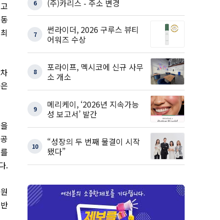
(주)카리스 - 주소 변경
6
 고
 동
썬라이더, 2026 구루스 뷰티
 최
7
어워즈 수상
포라이프, 멕시코에 신규 사무
2차
8
소 개소
률은
메리케이, ‘2026년 지속가능
9
성 보고서’ 발간
안을
 공
“성장의 두 번째 물결이 시작
10
됐다”
도를
다.
위원
기반