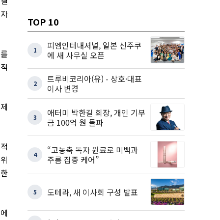
 결
고자
TOP 10
피엠인터내셔널, 일본 신주쿠
1
이를
에 새 사무실 오픈
법적
트루비코리아(유) - 상호·대표
2
이사 변경
경제
애터미 박한길 회장, 개인 기부
3
금 100억 원 돌파
립적
“고농축 독자 원료로 미백과
4
주름 집중 케어”
 위
명한
도테라, 새 이사회 구성 발표
5
회에