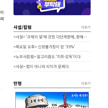
것이
고려
사설/칼럼
더보기
<사설> ‘규제의 덫’에 갇힌 다단계판매, 판매원 보호 시급하다
<목요일 오후> 신성불가침이 된 ‘35%’
<노무사칼럼> 알고리즘도 ‘지휘·감독’이다
<사설> 법이 아니라 의지가 문제다
만평
더보기