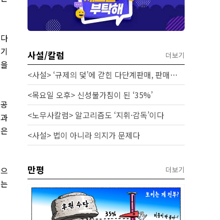
 다
 기
사설/칼럼
더보기
법을
<사설> ‘규제의 덫’에 갇힌 다단계판매, 판매원 보호 시급하다
<목요일 오후> 신성불가침이 된 ‘35%’
 공
<노무사칼럼> 알고리즘도 ‘지휘·감독’이다
통과
상은
<사설> 법이 아니라 의지가 문제다
만평
동으
더보기
계는