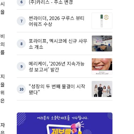
(주)카리스 - 주소 변경
6
다시
것을
썬라이더, 2026 구루스 뷰티
7
어워즈 수상
 비
포라이프, 멕시코에 신규 사무
상의
8
소 개소
호를
메리케이, ‘2026년 지속가능
9
성 보고서’ 발간
머지
력을
“성장의 두 번째 물결이 시작
10
됐다”
 위
같은
비자
 은