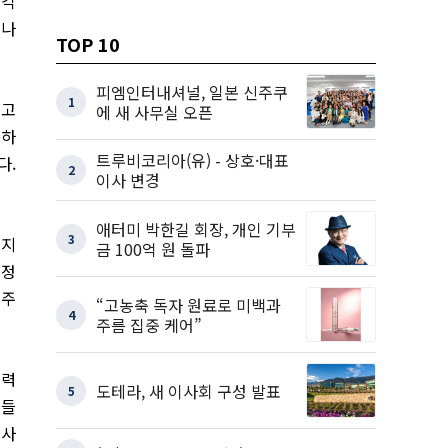
심각
이나
TOP 10
피엠인터내셔널, 일본 신주쿠
1
되고
에 새 사무실 오픈
존하
트루비코리아(유) - 상호·대표
다.
2
이사 변경
애터미 박한길 회장, 개인 기부
3
어지
금 100억 원 돌파
 정
 주
“고농축 독자 원료로 미백과
4
주름 집중 케어”
경력
도테라, 새 이사회 구성 발표
5
그들
 사