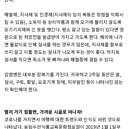
해열제
,
지사제 및 진경제
(
지사제의 임의 복용은 장염을 악화시
킬 수 있음
),
소독약 등 상비약품과 함께 모기에 물리지 않도록
모기기피제와 긴 옷을 챙긴다
.
평소 앓고 있는 질환이 있다면 영
문으로 된 처방전을 발급받아 가지고 가도록 한다
.
해외에 나가
면 물갈이로 인해 설사를 하는 경우가 많은데
,
지사제를 함부로
쓰지 말고 이틀 정도는 설사가 나오게 두는 것이 좋다
.
억지로
설사를 막으면 독소가 못 빠져나와 패혈증에 걸릴 수 있다
.
감염병은 대부분 잠복기를 가진다
.
귀국하고
2
주일 동안은 열
,
설사
,
구토
,
황달
,
요로기계 장애
,
피부발진 등이 나타나진 않는
지 확인해야 한다
.
멀리 가기 힘들면
,
가까운 시골로
떠나자
!
코로나를 거치면서 여행에 대한 트렌드와 인식도 바뀐 것으로
나타났다
.
농림수산식품교육문화정보원이
2019
년
1
월
1
일부