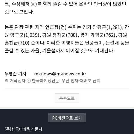
크
,
수상레저 등
)
를 함께 즐길 수 있어 온라인 언급량이 많았던
것으로 보인다
.
농촌 관광 관련 지역 언급량
(
건
)
순위는 경기 양평군
(1,281),
강
원 양구군
(1,039),
강원 평창군
(788),
경기 가평군
(762),
강원
홍천군
(710)
순이다
.
이러한 여행지들은 단풍놀이
,
눈썰매 등을
즐길 수 있는 가을
,
겨울철까지 이어질 것으로 기대된다
.
두영준 기자
mknews@mknews.co.kr
※ 저작권자 ⓒ 한국마케팅신문. 무단 전재-재배포 금지
목록으로
PC버전으로 보기
(주)한국마케팅신문사