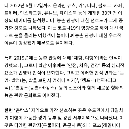
터
2022
년
6
월
12
일까지 온라인 뉴스
,
커뮤니티
,
블로그
,
카페
,
트위터
,
인스타그램
,
유튜브
,
페이스북 등에 게재된
30
만 건 이
상의 데이터를 분석했더니
,
농촌 관광에 대한 선호도가 크게 증
가한 것으로 나타났다
.
이는 코로나
19
의 영향으로 해외 대신 국
내로 눈을 돌리는 여행객이 늘어나며 농촌 관광에 대한 우호적
여론이 형성됐기 때문으로 풀이된다
.
특히
2019
년에는 농촌 관광에 대해
‘
체험
,
여행
’
이라는 인식이
강했으나
,
코로나 확산 이후에는
‘
안전
,
치유
,
건강
’
등의 심리적
요소가 반영돼 인식이 변화했다
.
그리고 이러한 인식 변화는
‘
논
멍
·
밭멍
(
논
,
밭을 보면서 멍하니 쉬기
)’, ‘
캠프닉
(
캠핑
+
피크
닉
)’, ‘
촌캉스
(
농촌
+
바캉스
)’
등의 신조어와 함께 새로운 형태의
농촌 관광 문화로도 이어졌다
.
한편
‘
촌캉스
’
지역으로 가장 선호하는 곳은 수도권에서 당일치
기 여행이 가능한 경기 동부 및 강원 서부지역으로 나타났다
.
이
곳은 다양한 관광지
(
두물머리
,
용문사 등
)
와 레포츠
(
레일바이