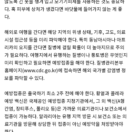
않도록 긴 옷을 챙겨 입고 모기기피제를 사용하는 것도 중요하
다
.
혹 피부에 상처가 생겼다면 바닷물에 들어가지 않는 게 좋
다
.
해외로 여행을 간다면 해당 지역의 위생 상태
,
기후
,
고도
,
의료
시설 접근성 등을 미리 파악해야 한다
.
특히 동남아시아나 아프
리카의 오지를 간다면 질병에 걸릴 확률이 더 높아지므로 주의
가 필요하다
.
여행지에서 유행하는 질병이나 풍토병은 무엇인지
미리 확인하고 필요하면 예방접종을 해야 한다
.
질병관리본부
홈페이지
(
www.cdc.go.kr
)
에 접속하면 해외 국가별 감염병 정
보를 파악할 수 있다
.
예방접종은 출국하기 최소
2
주 전에 해야 한다
.
황열과 콜레라
예방 백신은 국제공인 예방접종 지정기관에서
,
그 외 백신
(A
형
간염
,
장티푸스
,
폴리오 등
)
은 가까운 의료기관이나 보건소에서
접종이 가능하다
.
말라리아는 유행 지역 방문 시 보건소 또는 의
료기관을 방문해 상담한 뒤 접종이 아닌 예방약을 처방받아야
한다
.