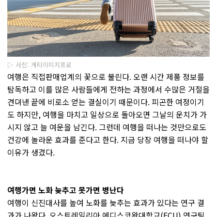
▷ 사진: 게티이미지프로
여행은 직접판매업계의 꽃으로 불린다
.
오랜 시간 제품 정보를
탐독하고 이를 많은 사람들에게 전하는 과정에서 수많은 거절을
견뎌낸 끝에 비로소 얻는 결실이기 때문이다
.
피곤한 여정이기
도 하지만
,
여행을 마치고 일상으로 돌아오면 그날의 운치가 가
시지 않고 늘 여운을 남긴다
.
그런데 여행을 떠나는 것만으로도
건강에 놀라운 효과를 준다고 한다
.
지금 당장 여행을 떠나야 할
이유가 생겼다
.
여행가면 노화 늦추고 못가면
병난다
여행이 신진대사를 높여 노화를 늦추는 효과가 있다는 연구 결
과가 나왔다
.
오스트레일리아 에디스코완대학교
(ECU)
연구팀