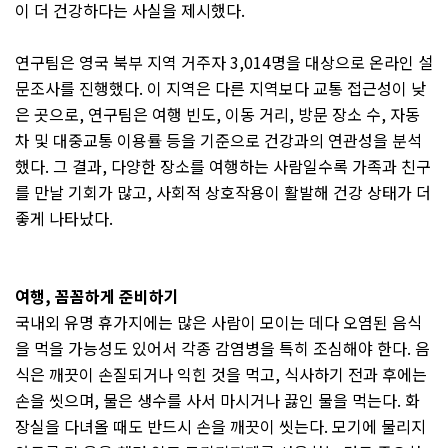
이 더 건강하다는 사실을 제시했다
.
연구팀은 영국 북부 지역 거주자
3,014
명을 대상으로 온라인 설
문조사를 진행했다
.
이 지역은 다른 지역보다 교통 접근성이 낮
은 곳으로
,
연구팀은 여행 빈도
,
이동 거리
,
방문 장소 수
,
자동
차 및 대중교통 이용률 등을 기준으로 건강과의 연관성을 분석
했다
.
그 결과
,
다양한 장소를 여행하는 사람일수록 가족과 친구
를 만날 기회가 많고
,
사회적 상호작용이 활발해 건강 상태가 더
좋게 나타났다
.
여행
,
꼼꼼하게 준비하기
국내외 유명 휴가지에는 많은 사람이 모이는 데다 오염된 음식
을 먹을 가능성도 있어서 각종 감염병을 특히 조심해야 한다
.
음
식은 깨끗이 손질되거나 익힌 것을 먹고
,
식사하기 전과 후에는
손을 씻으며
,
물은 생수를 사서 마시거나 끓인 물을 먹는다
.
화
장실을 다녀올 때도 반드시 손을 깨끗이 씻는다
.
모기에 물리지