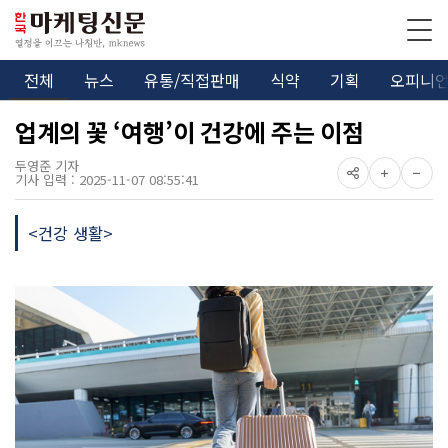
전체
뉴스
유통/직접판매
식약
기획
오피니
업계의 꽃 ‘여행’이 건강에 주는 이점
두영준 기자
기사 입력 : 2025-11-07 08:55:41
<건강 생활>