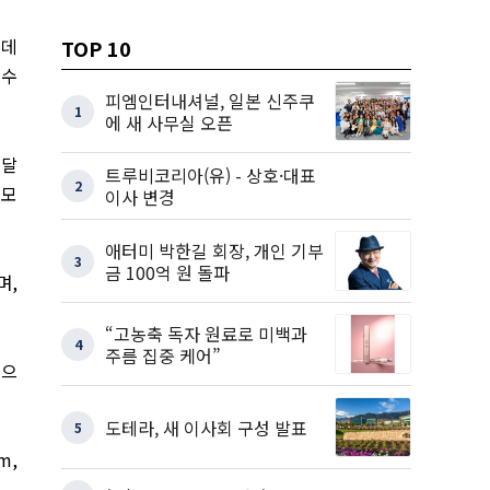
 데
TOP 10
인수
피엠인터내셔널, 일본 신주쿠
1
에 새 사무실 오픈
 달
트루비코리아(유) - 상호·대표
2
 모
이사 변경
애터미 박한길 회장, 개인 기부
3
금 100억 원 돌파
며
,
“고농축 독자 원료로 미백과
4
주름 집중 케어”
식으
도테라, 새 이사회 구성 발표
5
em,