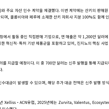
)
와 주요 자산 인수 계약을 체결했다
.
이번 계약에는 산키의 판매원
함되며
,
콜롬비아와 페루에 소재한 산키 자회사 지분
100%
도 함께 
시장에서 활동 중인 직접판매 기업으로
,
연 매출은 약
1,200
만 달러에
위한 혁신적
·
특허 기반 제품군을 포함하고 있어
,
진지노의 핵심 사업
달러를 지급할 예정이다
.
이 중
700
만 달러는 신주 발행을 통해 지급되
다
.
인수대금이 발생할 수 있으며
,
해당 추가 대금 전액은 신주 발행 방
년
Xelliss
‧
ACN
유럽
, 2025
년에는
Zurvita, Valentus, Ecosyst
어 인수했다
.