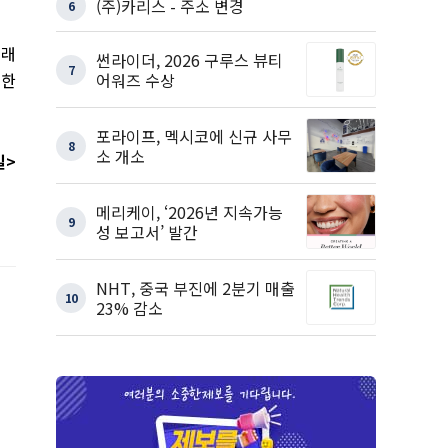
(주)카리스 - 주소 변경
6
미래
썬라이더, 2026 구루스 뷰티
7
어워즈 수상
정한
포라이프, 멕시코에 신규 사무
8
소 개소
일
>
메리케이, ‘2026년 지속가능
9
성 보고서’ 발간
NHT, 중국 부진에 2분기 매출
10
23% 감소