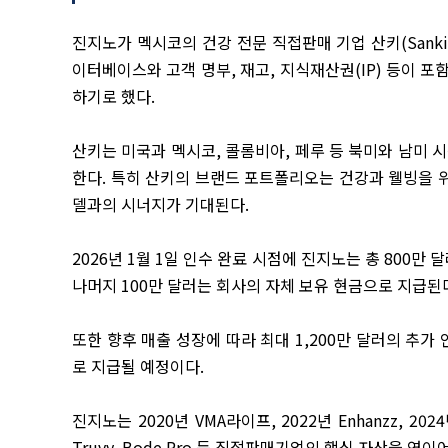
진지노가 멕시코의 건강 전문 직접판매 기업 산키
(Sanki
이터베이스와 고객 명부
,
재고
,
지식재산권
(IP)
등이 포
하기로 했다
.
산키는 미국과 멕시코
,
콜롬비아
,
페루 등 북미와 남미 
한다
.
특히 산키의 브랜드 포트폴리오는 건강과 웰빙을 
델과의 시너지가 기대된다
.
2026
년
1
월
1
일 인수 완료 시점에 진지노는 총
800
만 
나머지
100
만 달러는 회사의 자체 보유 현금으로 지급된
또한 향후 매출 성장에 따라 최대
1,200
만 달러의 추가 
로 지급될 예정이다
.
진지노는
2020
년
VMA
라이프
, 2022
년
Enhanzz, 2024
Truvy, Bode Pro
등 직접판매기업의 핵심 자산을 연이