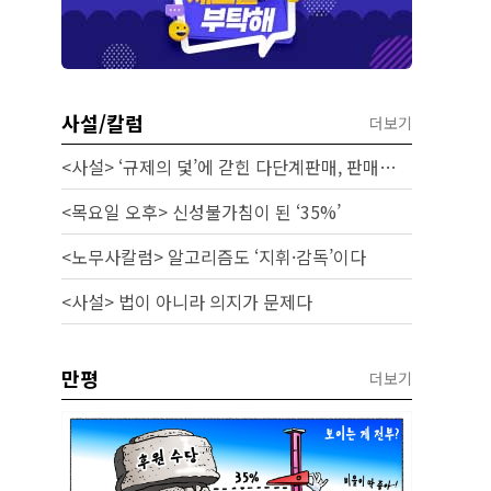
사설/칼럼
더보기
<사설> ‘규제의 덫’에 갇힌 다단계판매, 판매원 보호 시급하다
<목요일 오후> 신성불가침이 된 ‘35%’
<노무사칼럼> 알고리즘도 ‘지휘·감독’이다
<사설> 법이 아니라 의지가 문제다
만평
더보기