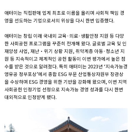
애터미는 직접판매 업계 최초로 이름을 올리며 사회적 책임 경
영을 선도하는 기업으로서의 위상을 다시 한번 입증했다
.
애터미는 창립 이래 국내외 교육
·
의료
·
생활안정 지원 등 다양
한 사회공헌 프로그램을 꾸준히 전개해 왔다
.
글로벌 교육 및 인
재양성 사업
,
재난
‧
위기 상황 지원
,
취약계층 아동
·
청소년 지
원 등 지속적이고 체계적인 공헌 활동이 이번 평가에서 높은 점
수를 받은 것으로 알려졌다
.
특히 애터미는
2023
년
‘
지속가능경
영유공 정부포상
’
에서 종합
ESG
부문 산업통상자원부 장관상
을 수상하며
ESG
경영을 위한 기반을 강화해 왔으며
,
이번 지역
사회공헌 인정기업 선정으로 지속가능 경영 성과를 다시 한번
대외적으로 인정받게 됐다
.