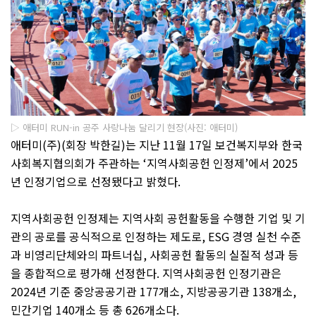
▷ 애터미 RUN-in 공주 사랑나눔 달리기 현장(사진: 애터미)
애터미
(
주
)(
회장 박한길
)
는 지난
11
월
17
일 보건복지부와 한국
사회복지협의회가 주관하는
‘
지역사회공헌 인정제
’
에서
2025
년 인정기업으로 선정됐다고 밝혔다
.
지역사회공헌 인정제는 지역사회 공헌활동을 수행한 기업 및 기
관의 공로를 공식적으로 인정하는 제도로
, ESG
경영 실천 수준
과 비영리단체와의 파트너십
,
사회공헌 활동의 실질적 성과 등
을 종합적으로 평가해 선정한다
.
지역사회공헌 인정기관은
2024
년 기준 중앙공공기관
177
개소
,
지방공공기관
138
개소
,
민간기업
140
개소 등 총
626
개소다
.