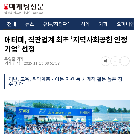
전체
뉴스
유통/직접판매
식약
기획
오피니
애터미, 직판업계 최초 ‘지역사회공헌 인정
기업’ 선정
두영준 기자
기사 입력 : 2025-11-19 08:51:57
재난, 교육, 취약계층‧아동 지원 등 체계적 활동 높은 점
수 받아