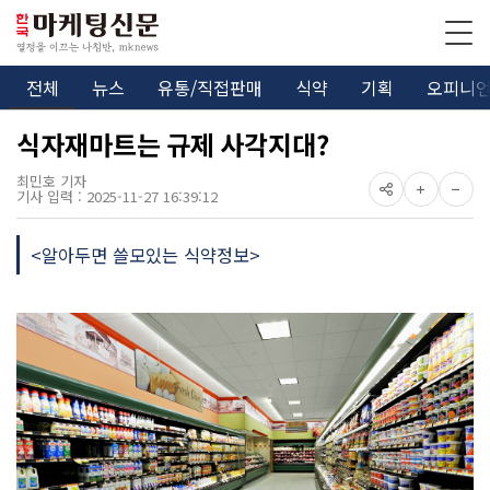
전체
뉴스
유통/직접판매
식약
기획
오피니
식자재마트는 규제 사각지대?
최민호 기자
기사 입력 : 2025-11-27 16:39:12
<알아두면 쓸모있는 식약정보>