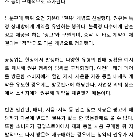
스 등이 구체적으로 추가된다
.
방문판매 행위 요건 가운데
‘
권유
’
개념도 신설했다
.
권유는 특
정 상대방에게 계약을 유인하는 행위다
.
불특정 다수에게 단순
정보 제공을 하는
‘
광고
’
와 구별되며
,
승낙 시 바로 계약이 체
결되는
‘
청약
’
과도 다른 개념으로 정의됐다
.
공정위는 현장에서 발생하는 다양한 유형의 판매 상황을 예시
로 제시해 권유 행위의 범위를 구체화했다
.
예컨대 웨딩 페어
를 방문한 소비자에게 할인 제시
,
사은품 제공 등을 내세워 계
약을 유도한 경우에는 방문판매에 해당한다
.
사업장 외의 장소
에서 소비자에게 권유해 계약을 체결했기 때문이다
.
반면 입간판
,
배너
,
시음
·
시식 등 단순 정보 제공은 광고에 해
당하기 때문에 별도의 권유가 없는 한 방문판매로 볼 수 없다
.
또한 소비자가 팝업스토어에서 재화 등을 처음 구매한 뒤 자
발적으로 다시 방문해 재구매하는 경우에는 청약의 권유가 지