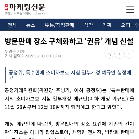
전체
뉴스
유통/직접판매
식약
기획
오피니
방문판매 장소 구체화하고 ‘권유’ 개념 신설
두영준 기자
기사 입력 : 2025-12-02 09:21:41
공정위, 특수판매 소비자보호 지침 일부개정 예규안 행정예
고
공정거래위원회
(
위원장 주병기
,
이하 공정위
)
는
‘
특수판매에
서의 소비자보호 지침 일부개정 예규안
(
이하 개정 예규안
)’
을
11
월
28
일부터
12
월
18
일까지 행정예고 한다고 밝혔다
.
개정 예규안에 따르면
,
방문판매의 장소 요건에 기존의 간이
판매장소뿐 아니라 팝업스토어
,
체험형 전시장
,
박람회 판매부