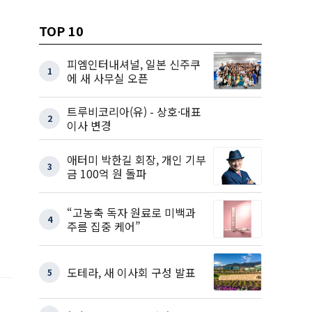
TOP 10
피엠인터내셔널, 일본 신주쿠
1
에 새 사무실 오픈
트루비코리아(유) - 상호·대표
2
이사 변경
애터미 박한길 회장, 개인 기부
3
금 100억 원 돌파
“고농축 독자 원료로 미백과
4
주름 집중 케어”
도테라, 새 이사회 구성 발표
5