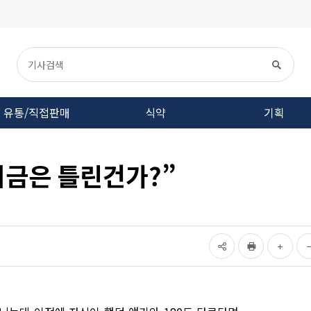
유통/직접판매
식약
기획
지금은 틀린건가?”