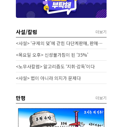
사설/칼럼
더보기
<사설> ‘규제의 덫’에 갇힌 다단계판매, 판매원 보호 시급하다
<목요일 오후> 신성불가침이 된 ‘35%’
<노무사칼럼> 알고리즘도 ‘지휘·감독’이다
<사설> 법이 아니라 의지가 문제다
만평
더보기