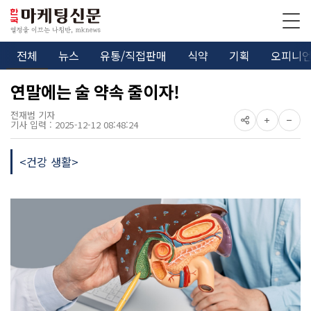
전체
뉴스
유통/직접판매
식약
기획
오피니
연말에는 술 약속 줄이자!
전재범 기자
기사 입력 : 2025-12-12 08:48:24
<건강 생활>