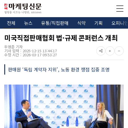
전체
뉴스
유통/직접판매
식약
기획
오피니
미국직접판매협회 법·규제 콘퍼런스 개최
두영준 기자
기사 입력 : 2025-12-15 13:44:17
수정 시간 : 2026-03-17 09:53:27
판매원 ‘독립 계약자 지위’, 노동 환경 쟁점 집중 조명