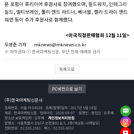
운 로펌이 프리미어 후원사로 참여했으며
,
필드워치
,
인테그리
실드
,
멀티브레인
,
폴리 앤드 라드너
,
베너블
,
켈리 드라이 앤드
워런 등이 추가 후원사로 함께했다
.
<
미국직접판매협회
12
월
11
일
>
두영준 기자
mknews@mknews.co.kr
※ 저작권자 ⓒ 한국마케팅신문. 무단 전재-재배포 금지
목록으로
PC버전으로 보기
(주)한국마케팅신문사
등록번호 : 서울 아 04528
등록(발행)일자 : 2017년 5월 16일
제호 : 한국마케팅신문
업데이트 : 2026-08-07
발행인 · 편집인 : 김주혜
청소년 보호책임자 : 김주혜
개인정보처리방침
발행소 : 서울특별시 강남구 논현로81길 5, 2층(역삼동, 나래빌딩)
전화번호 : 02.555.2561
팩스 : 02.555.4032