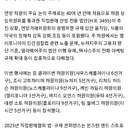
연방 차원의 주요 논의 주제로는
40
여 년 만에 처음으로 하원 상
임위원회를 통과한 직접판매 산업 전용 법안
(H.R. 3495)
의 추
진 상황
,
연방거래위원회의 광범위한 규제 입안 움직임
,
식품의
약국의 잠재적 감독 강화 조짐 등이 포함됐다
.
주 차원에서는 캘
리포니아의 민간검찰법 관련 노출 문제
,
뉴저지주의 고용자 판
단 기준
,
델라웨어주의 법안 이행 유예
,
텍사스주의 전화 마케팅
규제 확대 등이 집중적으로 다뤄졌다
.
이번 행사에는 짐 클라이번 하원의원
(
사우스캐롤라이나
6
선거
구
),
조시 고트하이머 하원의원
(
뉴저지
5
선거구
),
리처드 허드
슨 하원의원
(
노스캐롤라이나
9
선거구
),
케빈 카일리 하원의원
(
캘리포니아
3
선거구
),
버지스 오언스 하원의원
(
유타
4
선거구
),
대런 소토 하원의원
(
플로리다
9
선거구
),
팀 월버그 하원의원
(
미
시간
5
선거구
)
등이 참석했다
.
2025
년 직접판매협회 법
·
규제 콘퍼런스는 윈스턴 앤드 스트로