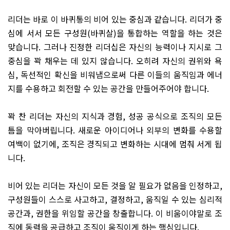
리더는 바로 이 바퀴통의 비어 있는 중심과 같습니다
.
리더가 중
심에 서서 모든 구성원
(
바퀴살
)
을 통합하는 역할을 하는 것은
맞습니다
.
그러나 진정한 리더십은 자신의 능력이나 지시로 그
중심을 꽉 채우는 데 있지 않습니다
.
오히려 자신의 권위와 욕
심
,
독선적인 확신을 비워냄으로써 다른 이들의 움직임과 에너
지를 수용하고 회전할 수 있는 공간을 만들어주어야 합니다
.
꽉 찬 리더는 자신의 지식과 경험
,
성공 공식으로 조직의 모든
틈을 막아버립니다
.
새로운 아이디어나 외부의 변화를 수용할
여백이 없기에
,
조직은 경직되고 변화하는 시대에 멈춰 서게 됩
니다
.
비어 있는 리더는 자신이 모든 것을 알 필요가 없음을 인정하고
,
구성원들이 스스로 사고하고
,
결정하고
,
움직일 수 있는 심리적
공간과
,
권한을 위임할 공간을 창출합니다
.
이 비움이야말로 조
직에 동력을 공급하고 조직이 움직이게 하는 핵심입니다
.