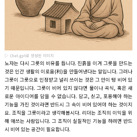
▷ Chat.gpt로 생성된 이미지
노자는 다시 그릇의 비유를 듭니다
.
진흙을 이겨 그릇을 만드는
것은 인간 생활의 이로움
(
利
)
을 만들어낸다는 말입니다
.
그러나
그릇이 그릇으로 인정받고 널리 쓰이는 것은 그 안이 텅 비어 있
기 때문입니다
.
그릇이 비어 있지 않다면 물이나 곡식
,
혹은 새
로운 아이디어를 담을 수 없습니다
.
담고
,
싣고
,
포용해야 하는
기능을 가진 것이라면 반드시 그 속이 비어 있어야 하는 것이지
요
.
조직을 그릇이라고 생각해봅시다
.
리더는 조직의 이익을 위
해 애쓰는 사람입니다
.
그 조직이 실질적인 기능을 하려면 반드
시 비어 있는 공간이 필요합니다
.