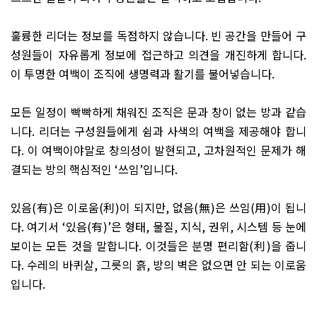
훌륭한 리더는 정보를 독점하지 않습니다
.
빈 공간을 만들어 구
성원들이 자유롭게 정보에 접근하고 의견을 개진하게 합니다
.
이 투명한 여백이 조직에 생명력과 활기를 불어넣습니다
.
모든 일정이 빡빡하게 채워진 조직은 문과 창이 없는 방과 같습
니다
.
리더는 구성원들에게 쉼과 사색의 여백을 제공해야 합니
다
.
이 여백이야말로 창의성이 발현되고
,
고차원적인 문제가 해
결되는 방의 핵심적인
‘
쓰임
’
입니다
.
있음
(
有
)
은 이로움
(
利
)
이 되지만
,
없음
(
無
)
은 쓰임
(
用
)
이 됩니
다
.
여기서
‘
있음
(
有
)’
은 형태
,
물질
,
지식
,
권위
,
시스템 등 눈에
보이는 모든 것을 말합니다
.
이것들은 분명 편리함
(
利
)
을 줍니
다
.
수레의 바퀴살
,
그릇의 흙
,
방의 벽은 없으면 안 되는 이로움
입니다
.