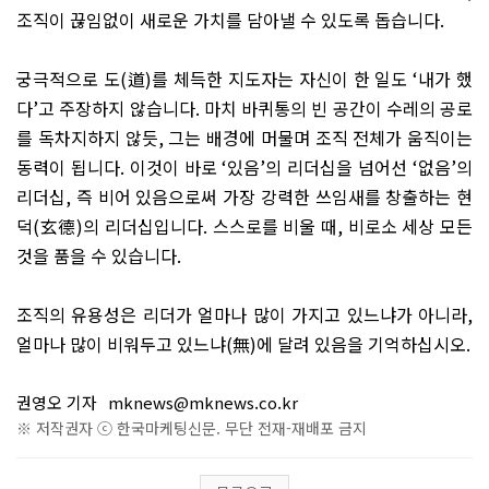
조직이 끊임없이 새로운 가치를 담아낼 수 있도록 돕습니다
.
궁극적으로 도
(
道
)
를 체득한 지도자는 자신이 한 일도
‘
내가 했
다
’
고 주장하지 않습니다
.
마치 바퀴통의 빈 공간이 수레의 공로
를 독차지하지 않듯
,
그는 배경에 머물며 조직 전체가 움직이는
동력이 됩니다
.
이것이 바로
‘
있음
’
의 리더십을 넘어선
‘
없음
’
의
리더십
,
즉 비어 있음으로써 가장 강력한 쓰임새를 창출하는 현
덕
(
玄德
)
의 리더십입니다
.
스스로를 비울 때
,
비로소 세상 모든
것을 품을 수 있습니다
.
조직의 유용성은 리더가 얼마나 많이 가지고 있느냐가 아니라
,
얼마나 많이 비워두고 있느냐
(
無
)
에 달려 있음을 기억하십시오
.
권영오 기자
mknews@mknews.co.kr
※ 저작권자 ⓒ 한국마케팅신문. 무단 전재-재배포 금지