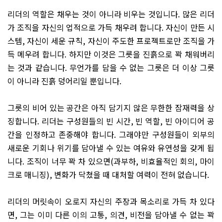
리더의 역할은 채우는 것이 아니라 비우는 것입니다
.
많은 리더
가 조직을 자신의 업적으로 가득 채우려 합니다
.
자신이 만든 시
스템
,
자신이 세운 규칙
,
자신이 주도한 프로젝트로만 조직을 가
득 메우려 합니다
.
하지만 이것은 그릇을 진흙으로 꽉 채워버리
는 것과 같습니다
.
무언가를 담을 수 없는 그릇은 더 이상 그릇
이 아니라 진흙 덩어리일 뿐입니다
.
그릇의 비어 있는 공간은 아직 담기지 않은 무한한 잠재력을 상
징합니다
.
리더는 구성원들의 빈 시간
,
빈 역할
,
빈 아이디어 공
간을 인정하고 존중해야 합니다
.
그래야만 구성원들이 외부의
새로운 기회나 위기를 담아낼 수 있는 여유와 유연성을 갖게 됩
니다
.
조직이 너무 꽉 차 있으면
(
과부하
,
비효율적인 회의
,
마이
크로 매니징
),
변화가 닥쳤을 때 대처할 여력이 전혀 없습니다
.
리더의 머릿속이 오로지 자신의 주장과 목소리로 가득 차 있다
면
,
그는 이미 다른 이의 고통
,
의견
,
비전을 담아낼 수 없는 꽉