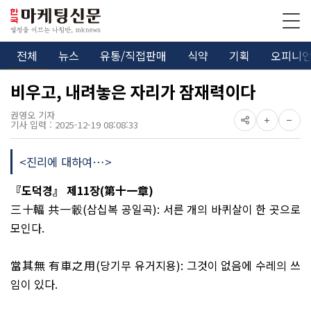
전체
뉴스
유통/직접판매
식약
기획
오피니
비우고, 내려놓은 자리가 잠재력이다
권영오 기자
기사 입력 : 2025-12-19 08:08:33
<진리에 대하여…>
『
도덕경
』
제
11
장
(
第十一章
)
三十輻 共一轂
(
삼십복 공일곡
):
서른 개의 바퀴살이 한 곳으로
모인다
.
當其無 有車之用
(
당기무 유거지용
):
그것이 없음에 수레의 쓰
임이 있다
.