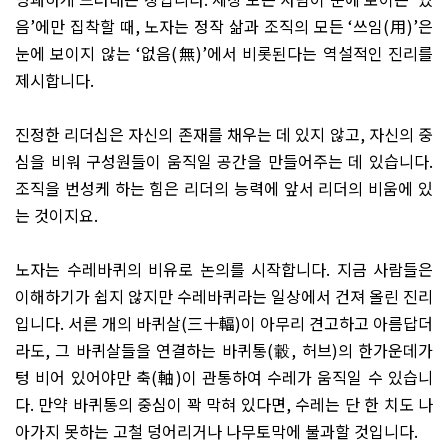
음
’
에만 집착할 때
,
노자는 정작 삶과 조직의 모든
‘
쓰임
(
用
)’
은
눈에 보이지 않는
‘
없음
(
無
)’
에서 비롯된다는 역설적인 진리를
제시합니다
.
진정한 리더십은 자신의 존재를 채우는 데 있지 않고
,
자신의 중
심을 비워 구성원들이 움직일 공간을 만들어주는 데 있습니다
.
조직을 번성케 하는 힘은 리더의 능력에 앞서 리더의 비움에 있
는 것이지요
.
노자는 수레바퀴의 비유로 논의를 시작합니다
.
지금 사람들은
이해하기가 쉽지 않지만 수레바퀴라는 일상에서 건져 올린 진리
입니다
.
서른 개의 바퀴살
(
三十輻
)
이 아무리 견고하고 아름답더
라도
,
그 바퀴살들을 연결하는 바퀴통
(
轂
,
허브
)
의 한가운데가
텅 비어 있어야만 축
(
軸
)
이 관통하여 수레가 움직일 수 있습니
다
.
만약 바퀴통의 중심이 꽉 막혀 있다면
,
수레는 단 한 치도 나
아가지 못하는 고철 덩어리거나 나무토막에 불과할 것입니다
.