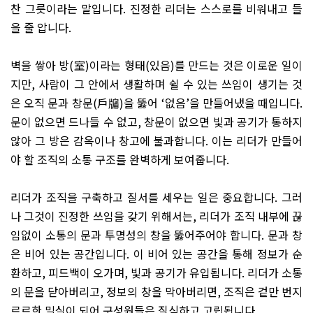
찬 그릇이라는 말입니다
.
진정한 리더는 스스로를 비워내고 들
을 줄 압니다
.
벽을 쌓아 방
(
室
)
이라는 형태
(
있음
)
를 만드는 것은 이로운 일이
지만
,
사람이 그 안에서 생활하며 쉴 수 있는 쓰임이 생기는 것
은 오직 문과 창문
(
戶牖
)
을 뚫어
‘
없음
’
을 만들어냈을 때입니다
.
문이 없으면 드나들 수 없고
,
창문이 없으면 빛과 공기가 통하지
않아 그 방은 감옥이나 창고에 불과합니다
.
이는 리더가 만들어
야 할 조직의 소통 구조를 완벽하게 보여줍니다
.
리더가 조직을 구축하고 질서를 세우는 일은 중요합니다
.
그러
나 그것이 진정한 쓰임을 갖기 위해서는
,
리더가 조직 내부에 끊
임없이 소통의 문과 투명성의 창을 뚫어주어야 합니다
.
문과 창
은 비어 있는 공간입니다
.
이 비어 있는 공간을 통해 정보가 순
환하고
,
피드백이 오가며
,
빛과 공기가 유입됩니다
.
리더가 소통
의 문을 닫아버리고
,
정보의 창을 막아버리면
,
조직은 겉만 번지
르르한 밀실이 되어 구성원들은 질식하고 고립됩니다
.