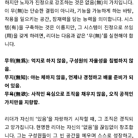
하지만 노자가 진정으로 강조하는 것은 없음
(
無
)
의 가치입니다
.
이 무
(
無
)
는 단순한 결핍이 아니라
,
기능을 가능하게 하는 바탕
,
작용을 일으키는 공간
,
잠재력을 담는 능력을 의미합니다
.
시스
템
(
有
)
을 구축하는 것은 이롭지만
,
그 시스템이 진정으로 쓰임
(
用
)
을 갖게 하려면
,
리더는 다음과 같은
‘
무
(
無
)’
를 실현해야 합
니다
.
무위
(
無爲
):
억지로 하지 않음
,
구성원의 자율성을 침범하지 않
음
.
무지
(
無知
):
아는 체하지 않음
,
언제나 경청하고 배울 준비가 되
어 있음
.
무욕
(
無欲
):
사적인 욕심으로 조직을 채우지 않음
,
오직 공적인
가치만을 지향함
.
리더가 자신의
‘
있음
’
을 자랑하기 시작할 때
,
그 조직은 경직되
고 망가집니다
.
현명한 리더는 자신의
‘
없음
’
을 끊임없이 창조합
니다
.
그는 구성원들이 그 빈 공간을 메우며 스스로 성장하고
,