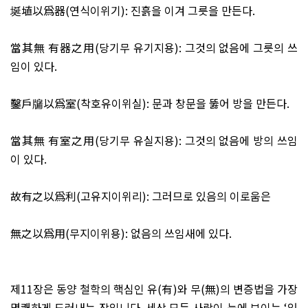
埏埴以爲器
(
연식이위기
):
진흙을 이겨 그릇을 만든다
.
當其無 有器之用
(
당기무 유기지용
):
그것의 없음에 그릇의 쓰
임이 있다
.
鑿戶牖以爲室
(
착호유이위실
):
문과 창문을 뚫어 방을 만든다
.
當其無 有室之用
(
당기무 유실지용
):
그것의 없음에 방의 쓰임
이 있다
.
故有之以爲利
(
고유지이위리
):
그러므로 있음의 이로움은
無之以爲用
(
무지이위용
):
없음의 쓰임새에 있다
.
제
11
장은 동양 철학의 핵심인 유
(
有
)
와 무
(
無
)
의 변증법을 가장
명쾌하게 드러내는 장입니다
.
세상 모든 사람이 눈에 보이는
‘
있