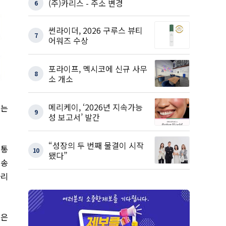
(주)카리스 - 주소 변경
6
썬라이더, 2026 구루스 뷰티
7
어워즈 수상
포라이프, 멕시코에 신규 사무
8
소 개소
메리케이, ‘2026년 지속가능
되는
9
성 보고서’ 발간
“성장의 두 번째 물결이 시작
유통
10
됐다”
배송
자리
율은