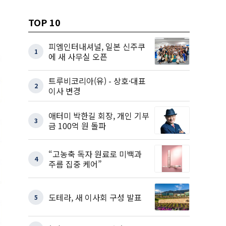
TOP 10
피엠인터내셔널, 일본 신주쿠
1
에 새 사무실 오픈
트루비코리아(유) - 상호·대표
2
이사 변경
애터미 박한길 회장, 개인 기부
3
금 100억 원 돌파
“고농축 독자 원료로 미백과
4
주름 집중 케어”
도테라, 새 이사회 구성 발표
5