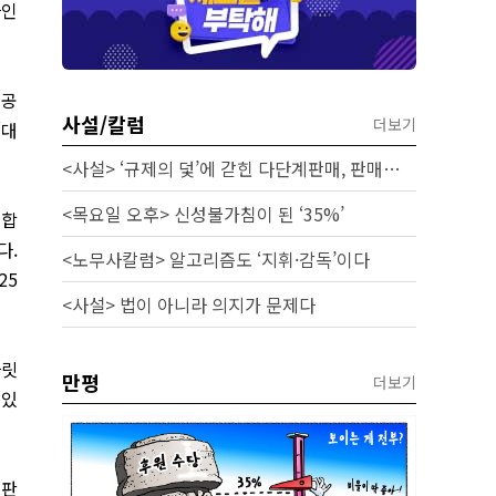
라인
제공
사설/칼럼
더보기
‘대
<사설> ‘규제의 덫’에 갇힌 다단계판매, 판매원 보호 시급하다
<목요일 오후> 신성불가침이 된 ‘35%’
 합
다.
<노무사칼럼> 알고리즘도 ‘지휘·감독’이다
25
<사설> 법이 아니라 의지가 문제다
자릿
만평
더보기
 있
접판