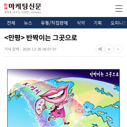
전체
뉴스
유통/직접판매
식약
기획
오피니
<만평> 반짝이는 그곳으로
기사 입력 : 2025-12-26 08:07:07