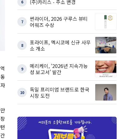
(주)카리스 - 주소 변경
6
썬라이더, 2026 구루스 뷰티
7
어워즈 수상
포라이프, 멕시코에 신규 사무
8
소 개소
메리케이, ‘2026년 지속가능
전역
9
성 보고서’ 발간
려동
 자
독일 프리미엄 브랜드로 한국
10
시장 도전
0만
성장
패턴
기간