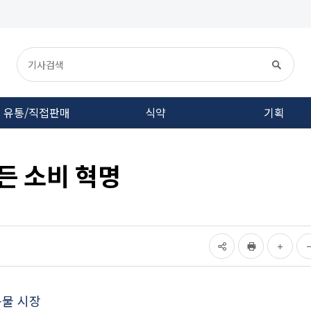
유통/직접판매
식약
기획
만든 소비 혁명
동물 시장