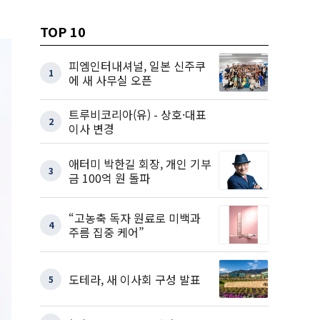
TOP 10
피엠인터내셔널, 일본 신주쿠
1
에 새 사무실 오픈
트루비코리아(유) - 상호·대표
2
이사 변경
애터미 박한길 회장, 개인 기부
3
금 100억 원 돌파
“고농축 독자 원료로 미백과
4
주름 집중 케어”
도테라, 새 이사회 구성 발표
5