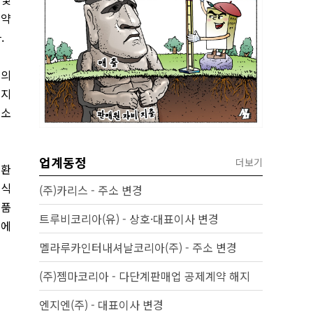
 약
.
구의
어지
 소
업계동정
더보기
전환
인식
(주)카리스 - 주소 변경
고품
트루비코리아(유) - 상호·대표이사 변경
스에
멜라루카인터내셔날코리아(주) - 주소 변경
(주)젬마코리아 - 다단계판매업 공제계약 해지
엔지엔(주) - 대표이사 변경