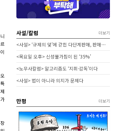
사설/칼럼
더보기
레니
빠르
<사설> ‘규제의 덫’에 갇힌 다단계판매, 판매원 보호 시급하다
베이
<목요일 오후> 신성불가침이 된 ‘35%’
<노무사칼럼> 알고리즘도 ‘지휘·감독’이다
이오
<사설> 법이 아니라 의지가 문제다
 특
 제
 가
만평
더보기
시장
 및