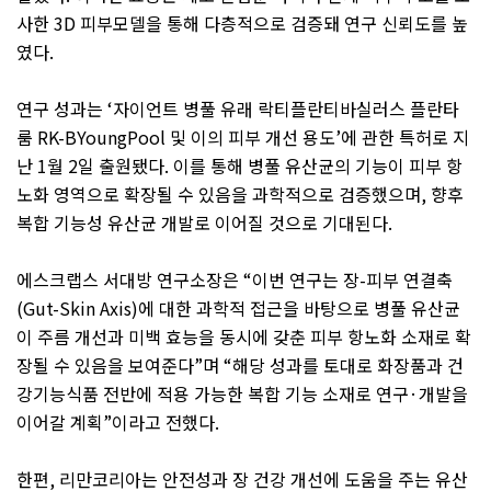
사한
3D
피부모델을 통해 다층적으로 검증돼 연구 신뢰도를 높
였다
.
연구 성과는
‘
자이언트 병풀 유래 락티플란티바실러스 플란타
룸
RK-BYoungPool
및 이의 피부 개선 용도
’
에 관한 특허로 지
난
1
월
2
일 출원됐다
.
이를 통해 병풀 유산균의 기능이 피부 항
노화 영역으로 확장될 수 있음을 과학적으로 검증했으며
,
향후
복합 기능성 유산균 개발로 이어질 것으로 기대된다
.
에스크랩스 서대방 연구소장은
“
이번 연구는 장
-
피부 연결축
(Gut-Skin Axis)
에 대한 과학적 접근을 바탕으로 병풀 유산균
이 주름 개선과 미백 효능을 동시에 갖춘 피부 항노화 소재로 확
장될 수 있음을 보여준다
”
며
“
해당 성과를 토대로 화장품과 건
강기능식품 전반에 적용 가능한 복합 기능 소재로 연구
·
개발을
이어갈 계획
”
이라고 전했다
.
한편
,
리만코리아는 안전성과 장 건강 개선에 도움을 주는 유산