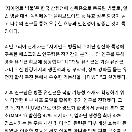
‘
자이언트 병풀
’
은 한국 산림청에 신품종으로 등록된 병풀로
,
일
반 병풀 대비 폴리페놀과 플라보노이드 등 유효 성분 함량이 높
고 다수의 연구를 통해 우수한 효능과 안전성이 입증된 것이 특
징이다
.
리만코리아 관계자는
“
자이언트 병풀의 뛰어난 항산화 특성에
주목한 에스크랩스 연구팀은 장기간의 분리
·
배양 연구를 통해
병풀 유산균 확보에 성공했다
”
며
“
해당 유산균은 기존 유산균
대비 위산 환경에서의 생존력과 장 부착력
,
장벽 강화를 돕는 유
전자 활성 촉진 등에서 우수한 기능성을 나타냈다
”
고 설명했다
.
이후 연구팀은 병풀 유산균을 복합 기능성 소재로 확장하기 위
해 다양한 피부 세포 모델을 활용한 추가 연구를 진행했다
.
그
결과
,
자외선
(UVB)
으로 인한 광노화 환경에서 콜라겐 분해 효
소
(MMP-1)
발현을
47%
억제하고
,
멜라닌 생성을 최대
43%
감소시키는 등 주름 개선 및 미백과 관련된 피부 개선 효능이 관
찰됐다
.
이러한 효능은 세포 실험뿐 아니라 인체 피부 구조를 모