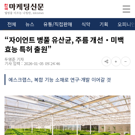
전체
뉴스
유통/직접판매
식약
기획
오피니
“자이언트 병풀 유산균, 주름 개선‧미백
효능 특허 출원”
두영준 기자
기사 입력 : 2026-01-05 09:24:46
에스크랩스, 복합 기능 소재로 연구·개발 이어갈 것