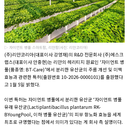
▷ 자이언트 병풀 스마트팜, 리만팜(사진: 리만코리아)
(
주
)
리만코리아
(
대표이사 강영재
)
의
R&D
전문회사
(
주
)
에스크
랩스
(
대표이사 안중현
)
는 리만의 헤리티지 원료인
‘
자이언트 병
풀
(
품종명
: BT-Care)’
에서 분리한 유산균의 주름 개선 및 미백
효능과 관련한 특허
(
출원번호
10-2026-0000101)
를 출원했다
고
1
월
5
일 밝혔다
.
이번 특허는 자이언트 병풀에서 분리한 유산균
‘
자이언트 병풀
유래 유산균
(Lactiplantibacillus plantarum RK-
BYoungPool,
이하 병풀 유산균
)’
의 피부 항노화 효능을 세계
최초로 규명했다는 점에서 의미가 있다는 게 회사 측 설명이다
.