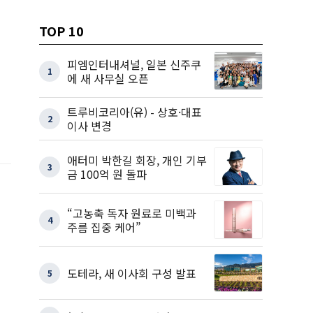
TOP 10
피엠인터내셔널, 일본 신주쿠
1
에 새 사무실 오픈
트루비코리아(유) - 상호·대표
2
이사 변경
애터미 박한길 회장, 개인 기부
3
금 100억 원 돌파
“고농축 독자 원료로 미백과
4
주름 집중 케어”
도테라, 새 이사회 구성 발표
5