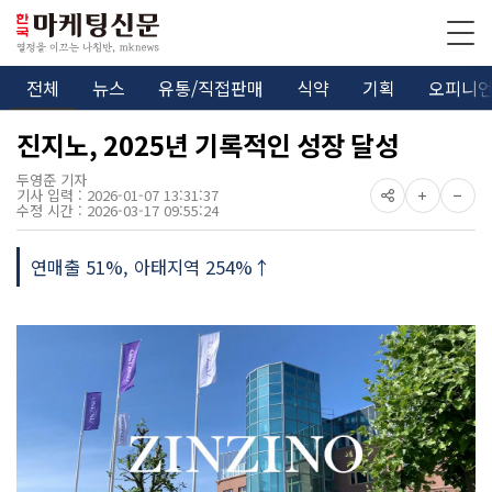
전체
뉴스
유통/직접판매
식약
기획
오피니
진지노, 2025년 기록적인 성장 달성
두영준 기자
기사 입력 : 2026-01-07 13:31:37
수정 시간 : 2026-03-17 09:55:24
연매출 51%, 아태지역 254%↑