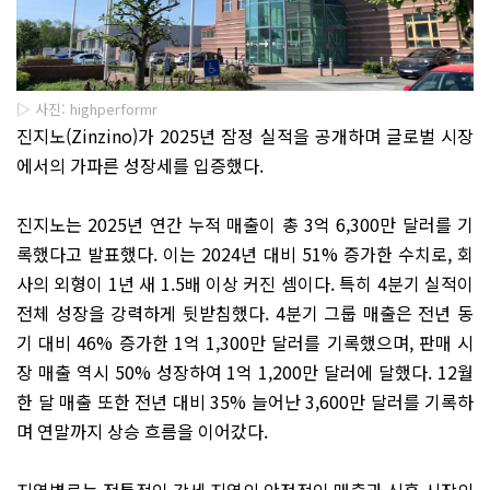
▷ 사진: highperformr
진지노(
Zinzino
)가 2025년 잠정 실적을 공개하며 글로벌 시장
에서의 가파른 성장세를 입증했다.
진지노는 2025년 연간 누적 매출이 총 3억 6,300만 달러를 기
록했다고 발표했다. 이는 2024년 대비 51%
증가한
수치로
,
회
사의
외형이
1년 새 1.5배
이상
커진
셈이다
. 특히 4분기
실적이
전체
성장을
강력하게
뒷받침했다
. 4분기
그룹
매출은
전년
동
기
대비
46%
증가한
1억 1,300만
달러를
기록했으며
,
판매
시
장
매출
역시
50%
성장하여
1억 1,200만
달러에
달했다
. 12월
한 달
매출
또한
전년
대비
35%
늘어난
3,600만
달러를
기록하
며
연말까지
상승
흐름을
이어갔다
.
지역별로는
전통적인
강세
지역의
안정적인
매출과
신흥
시장의