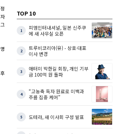
 정
TOP 10
 자
▲
그
피엠인터내셔널, 일본 신주쿠
1
에 새 사무실 오픈
트루비코리아(유) - 상호·대표
증명
2
이사 변경
애터미 박한길 회장, 개인 기부
3
 후
금 100억 원 돌파
“고농축 독자 원료로 미백과
4
주름 집중 케어”
도테라, 새 이사회 구성 발표
5