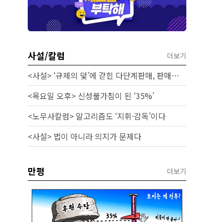
사설/칼럼
더보기
<사설> ‘규제의 덫’에 갇힌 다단계판매, 판매원 보호 시급하다
<목요일 오후> 신성불가침이 된 ‘35%’
<노무사칼럼> 알고리즘도 ‘지휘·감독’이다
<사설> 법이 아니라 의지가 문제다
만평
더보기