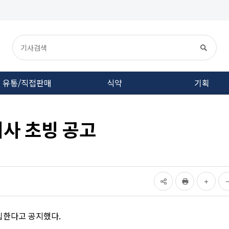
유통/직접판매
식약
기획
사 초빙 공고
집한다고 공지했다
.