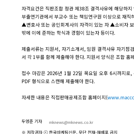
자격요건은 직판조합 정관 제
38
조 결격사유에 해당하지
부출연기관에서 부교수 또는 책임연구원 이상으로 재직하
▲
변호사 또는 공인회계사의 자격이 있는 자
▲
소비자 
밖에 이에 준하는 학식과 경험이 있는자 등이다
.
제출서류는 지원서
,
자기소개서
,
임원 결격사유 자기점
서 각
1
부를 함께 제출해야 한다
.
지원서 양식은 조합 홈
접수 마감은
2026
년
1
월
22
일 목요일 오후
6
시까지로
,
PDF
형식으로 스캔해 제출해야 한다
.
자세한 내용은 직접판매공제조합 홈페이지
(
www.macco.
두영준 기자
mknews@mknews.co.kr
※ 저작권자 ⓒ 한국마케팅신문. 무단 전재-재배포 금지