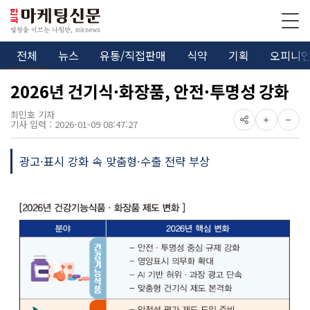
전체
뉴스
유통/직접판매
식약
기획
오피니
2026년 건기식·화장품, 안전·투명성 강화
최민호 기자
기사 입력 : 2026-01-09 08:47:27
광고·표시 강화 속 맞춤형·수출 전략 부상