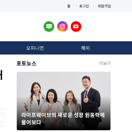
홈
로그인
회원가입
오피니언
해외
포토뉴스
더보기
해
라이프웨이브의 새로운 성장 원동력에
물어보다