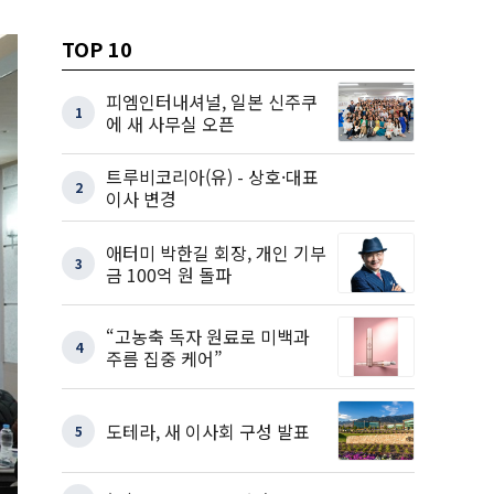
TOP 10
피엠인터내셔널, 일본 신주쿠
1
에 새 사무실 오픈
트루비코리아(유) - 상호·대표
2
이사 변경
애터미 박한길 회장, 개인 기부
3
금 100억 원 돌파
“고농축 독자 원료로 미백과
4
주름 집중 케어”
도테라, 새 이사회 구성 발표
5