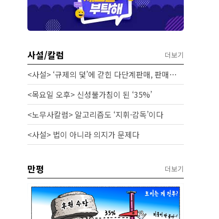
사설/칼럼
더보기
<사설> ‘규제의 덫’에 갇힌 다단계판매, 판매원 보호 시급하다
<목요일 오후> 신성불가침이 된 ‘35%’
<노무사칼럼> 알고리즘도 ‘지휘·감독’이다
<사설> 법이 아니라 의지가 문제다
만평
더보기