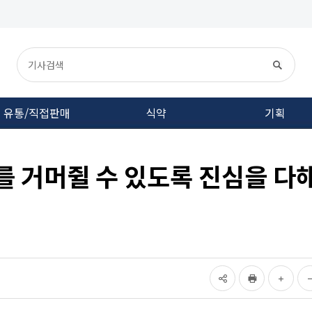
유통/직접판매
식약
기획
를 거머쥘 수 있도록 진심을 다