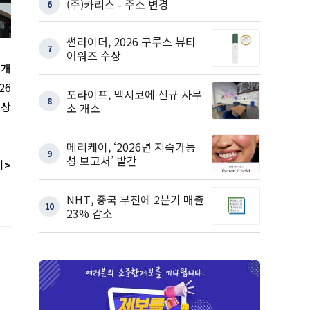
(주)카리스 - 주소 변경
6
썬라이더, 2026 구루스 뷰티
7
어워즈 수상
 개
026
포라이프, 멕시코에 신규 사무
8
로상
소 개소
메리케이, ‘2026년 지속가능
9
성 보고서’ 발간
기>
NHT, 중국 부진에 2분기 매출
10
23% 감소