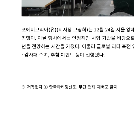
포에버코리아
(
유
)(
지사장 고광희
)
는
12
월
24
일 서울 양
최했다
.
이날 행사에서는 안정적인 사업 기반을 바탕으
년을 전망하는 시간을 가졌다
.
아울러 글로벌 리더 축전 
·
감사패 수여
,
추첨 이벤트 등이 진행됐다
.
※ 저작권자 ⓒ 한국마케팅신문. 무단 전재-재배포 금지