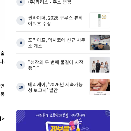
(주)카리스 - 주소 변경
6
썬라이더, 2026 구루스 뷰티
7
어워즈 수상
포라이프, 멕시코에 신규 사무
8
소 개소
기술
다.
“성장의 두 번째 물결이 시작
9
됐다”
메리케이, ‘2026년 지속가능
 연
10
성 보고서’ 발간
제품
기>