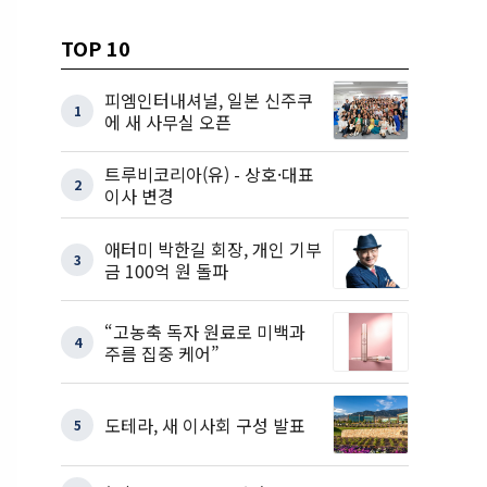
TOP 10
피엠인터내셔널, 일본 신주쿠
1
에 새 사무실 오픈
트루비코리아(유) - 상호·대표
2
이사 변경
애터미 박한길 회장, 개인 기부
3
금 100억 원 돌파
“고농축 독자 원료로 미백과
4
주름 집중 케어”
도테라, 새 이사회 구성 발표
5