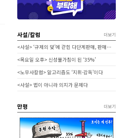
사설/칼럼
더보기
<사설> ‘규제의 덫’에 갇힌 다단계판매, 판매원 보호 시급하다
<목요일 오후> 신성불가침이 된 ‘35%’
<노무사칼럼> 알고리즘도 ‘지휘·감독’이다
<사설> 법이 아니라 의지가 문제다
만평
더보기