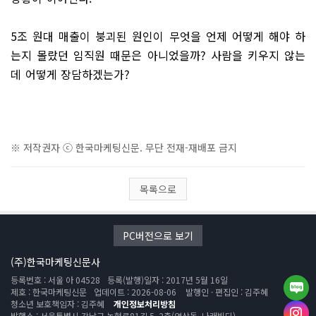
5조 원대 매출이 붕괴된 원인이 무엇을 언제 어떻게 해야 하
는지 몰랐던 임직원 때문은 아니었을까? 사람을 키우지 않는
데 어떻게 장담하겠는가?
※ 저작권자 ⓒ 한국마케팅신문. 무단 전재-재배포 금지
목록으로
PC버전으로 보기
(주)한국마케팅신문사
등록번호 : 서울 아 04528
등록(발행)일자 : 2017년 5월 16일
제호 : 한국마케팅신문
업데이트 : 2026-08-06
발행인 · 편집인 : 김주혜
청소년 보호책임자 : 김주혜
개인정보처리방침
발행소 : 서울특별시 강남구 논현로81길 5, 2층(역삼동, 나래빌딩)