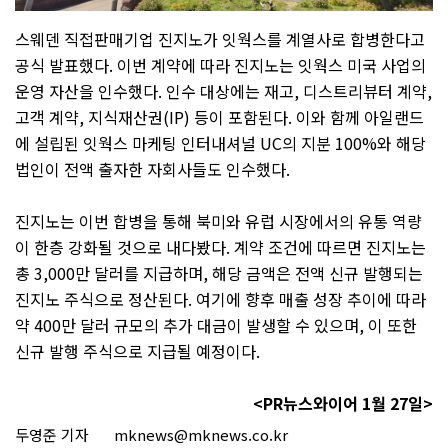
스웨덴 직접판매기업 진지노가 잇웍스를 계열사로 합병한다고
공식 발표했다
.
이번 계약에 따라 진지노는 잇웍스 미국 사업의
운영 자산을 인수했다
.
인수 대상에는 재고
,
디스트리뷰터 계약
,
고객 계약
,
지식재산권
(IP)
등이 포함된다
.
이와 함께 아일랜드
에 설립된 잇웍스 마케팅 인터내셔널
UC
의 지분
100%
와 해당
법인이 전액 출자한 자회사들도 인수했다
.
진지노는 이번 합병을 통해 북미와 유럽 시장에서의 유통 역량
이 한층 강화될 것으로 내다봤다
.
계약 조건에 따르면 진지노는
총
3,000
만 달러를 지급하며
,
해당 금액은 전액 신규 발행되는
진지노 주식으로 정산된다
.
여기에 향후 매출 성장 추이에 따라
약
400
만 달러 규모의 추가 대금이 발생할 수 있으며
,
이 또한
신규 발행 주식으로 지급될 예정이다
.
<PR뉴스와이어 1
월
27
일
>
두영준 기자
mknews@mknews.co.kr