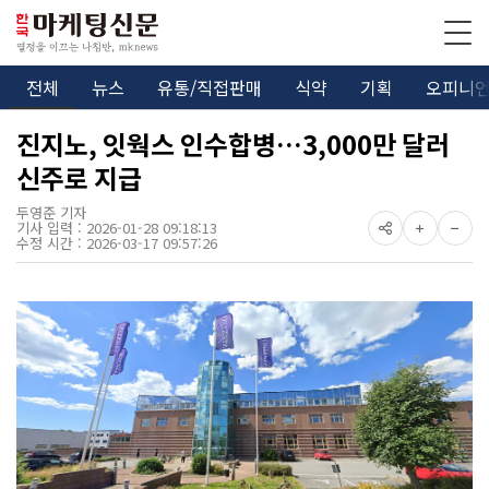
전체
뉴스
유통/직접판매
식약
기획
오피니
진지노, 잇웍스 인수합병…3,000만 달러
신주로 지급
두영준 기자
기사 입력 : 2026-01-28 09:18:13
수정 시간 : 2026-03-17 09:57:26