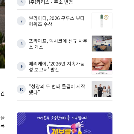
(주)카리스 - 주소 변경
6
썬라이더, 2026 구루스 뷰티
7
어워즈 수상
포라이프, 멕시코에 신규 사무
8
소 개소
메리케이, ‘2026년 지속가능
9
성 보고서’ 발간
“성장의 두 번째 물결이 시작
10
됐다”
왜건
진을
기록