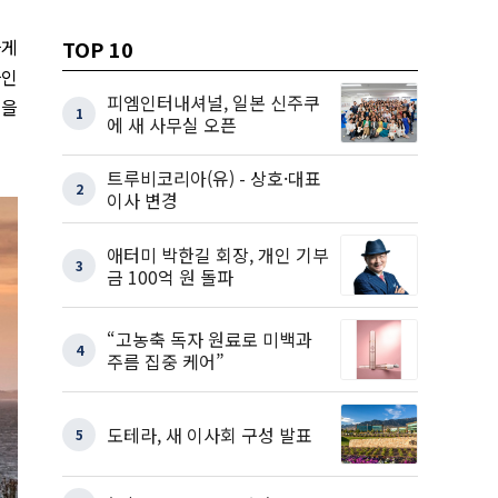
하게
TOP 10
자인
피엠인터내셔널, 일본 신주쿠
들을
1
에 새 사무실 오픈
트루비코리아(유) - 상호·대표
2
이사 변경
애터미 박한길 회장, 개인 기부
3
금 100억 원 돌파
“고농축 독자 원료로 미백과
4
주름 집중 케어”
도테라, 새 이사회 구성 발표
5