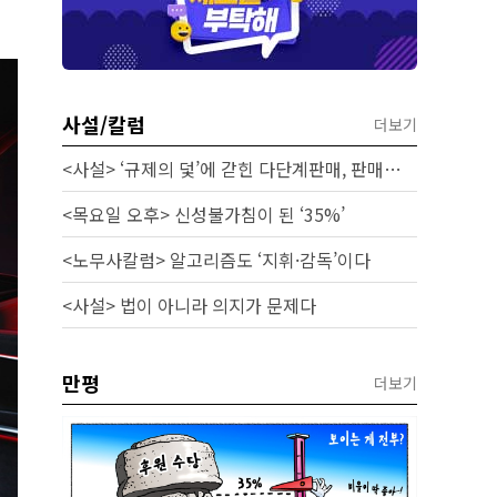
사설/칼럼
더보기
<사설> ‘규제의 덫’에 갇힌 다단계판매, 판매원 보호 시급하다
<목요일 오후> 신성불가침이 된 ‘35%’
<노무사칼럼> 알고리즘도 ‘지휘·감독’이다
<사설> 법이 아니라 의지가 문제다
만평
더보기