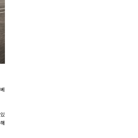
‘베
 있
 해