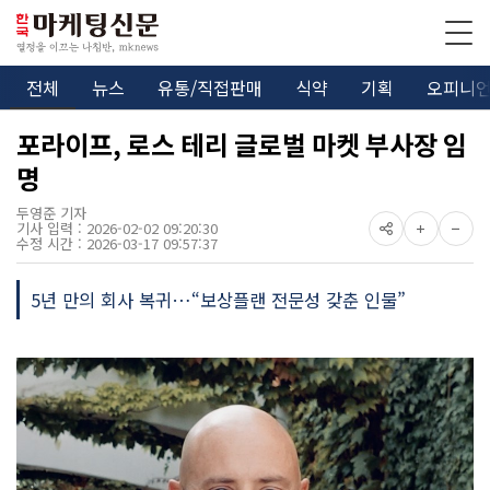
전체
뉴스
유통/직접판매
식약
기획
오피니
포라이프, 로스 테리 글로벌 마켓 부사장 임
명
두영준 기자
기사 입력 : 2026-02-02 09:20:30
수정 시간 : 2026-03-17 09:57:37
5년 만의 회사 복귀…“보상플랜 전문성 갖춘 인물”