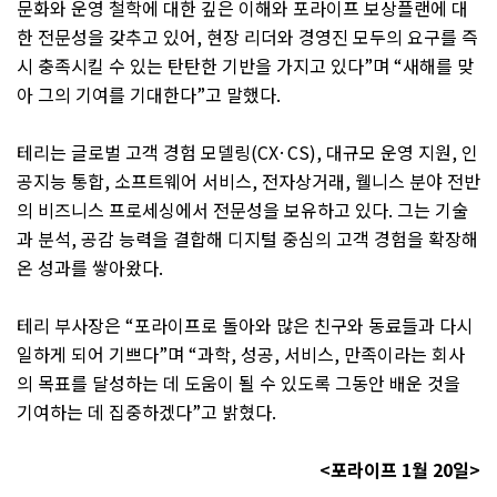
문화와 운영 철학에 대한 깊은 이해와 포라이프 보상플랜에 대
한 전문성을 갖추고 있어
,
현장 리더와 경영진 모두의 요구를 즉
시 충족시킬 수 있는 탄탄한 기반을 가지고 있다
”
며
“
새해를 맞
아 그의 기여를 기대한다
”
고 말했다
.
테리는 글로벌 고객 경험 모델링
(CX·CS),
대규모 운영 지원
,
인
공지능 통합
,
소프트웨어 서비스
,
전자상거래
,
웰니스 분야 전반
의 비즈니스 프로세싱에서 전문성을 보유하고 있다
.
그는 기술
과 분석
,
공감 능력을 결합해 디지털 중심의 고객 경험을 확장해
온 성과를 쌓아왔다
.
테리 부사장은
“
포라이프로 돌아와 많은 친구와 동료들과 다시
일하게 되어 기쁘다
”
며
“
과학
,
성공
,
서비스
,
만족이라는 회사
의 목표를 달성하는 데 도움이 될 수 있도록 그동안 배운 것을
기여하는 데 집중하겠다
”
고 밝혔다
.
<
포라이프
1
월
20
일
>