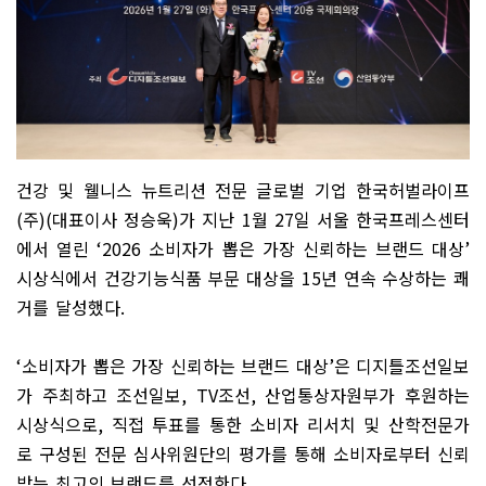
건강 및 웰니스 뉴트리션 전문 글로벌 기업 한국허벌라이프
(
주
)(
대표이사 정승욱
)
가 지난
1
월
27
일 서울 한국프레스센터
에서 열린
‘2026
소비자가 뽑은 가장 신뢰하는 브랜드 대상
’
시상식에서 건강기능식품 부문 대상을
15
년 연속 수상하는 쾌
거를 달성했다
.
‘
소비자가 뽑은 가장 신뢰하는 브랜드 대상
’
은 디지틀조선일보
가 주최하고 조선일보
, TV
조선
,
산업통상자원부가 후원하는
시상식으로
,
직접 투표를 통한 소비자 리서치 및 산학전문가
로 구성된 전문 심사위원단의 평가를 통해 소비자로부터 신뢰
받는 최고의 브랜드를 선정한다
.