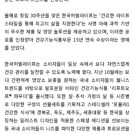
올해로 창립
30
주년을 맞은 한국허벌라이프는
‘
건강한 라이프
스타일을 통해 최고의 삶을 지원한다
’
는 사명 아래 과학 기반
의 우수한 제품 및 영양 솔루션을 제공하고 있으며
,
이러한 공
로를 인정받아 건강기능식품부문
15
년 연속 수상이라는 영예
를 안았다
.
한국허벌라이프는 소비자들이 일상 속에서 보다 자연스럽게
건강 관리를 실천할 수 있도록 노력해 왔다
.
지난
10
월에는 보
다 간편하게 영양소 보충을 원하는 국내 소비자들의 웰니스
트렌드를 바탕으로 발포분말 비타민 건강기능식품
‘
리프트오
프
®
파우더
’
를 출시했다
.
또한 설
·
추석
·
가정의 달 등 시즌별
로 다양한 구성의 선물세트를 기획하고 스테디셀러
‘
포뮬라
1
건강한 식사
’
에 경복궁
,
독도
,
제주도
,
세종대왕 등 한국을 상
징하는 일러스트 디자인을 적용한 스페셜 에디션을 선보이는
등 국내 소비자들의 니즈를 파악한 다양한 제품과 프로모션을