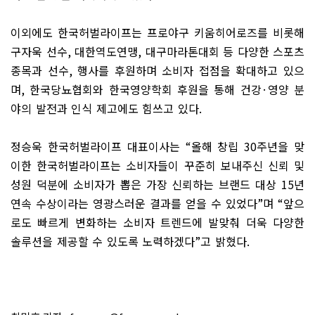
이외에도 한국허벌라이프는 프로야구 키움히어로즈를 비롯해
구자욱 선수
,
대한역도연맹
,
대구마라톤대회 등 다양한 스포츠
종목과 선수
,
행사를 후원하며 소비자 접점을 확대하고 있으
며
,
한국당뇨협회와 한국영양학회 후원을 통해 건강
·
영양 분
야의 발전과 인식 제고에도 힘쓰고 있다
.
정승욱 한국허벌라이프 대표이사는
“
올해 창립
30
주년을 맞
이한 한국허벌라이프는 소비자들이 꾸준히 보내주신 신뢰 및
성원 덕분에 소비자가 뽑은 가장 신뢰하는 브랜드 대상
15
년
연속 수상이라는 영광스러운 결과를 얻을 수 있었다
”
며
“
앞으
로도 빠르게 변화하는 소비자 트렌드에 발맞춰 더욱 다양한
솔루션을 제공할 수 있도록 노력하겠다
”
고 밝혔다
.