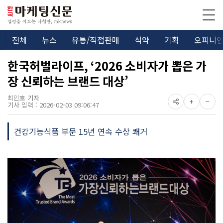
전체
뉴스
유통/직접판매
식약
기획
오피니
한국허벌라이프, ‘2026 소비자가 뽑은 가
장 신뢰하는 브랜드 대상’
최민호 기자
기사 입력 : 2026-02-03 09:06:47
건강기능식품 부문 15년 연속 수상 쾌거