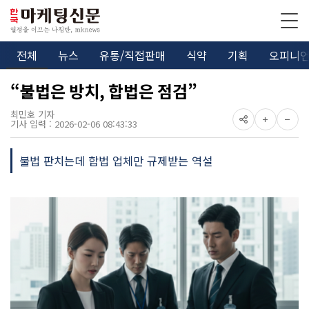
전체
뉴스
유통/직접판매
식약
기획
오피니
“불법은 방치, 합법은 점검”
최민호 기자
기사 입력 : 2026-02-06 08:43:33
불법 판치는데 합법 업체만 규제받는 역설