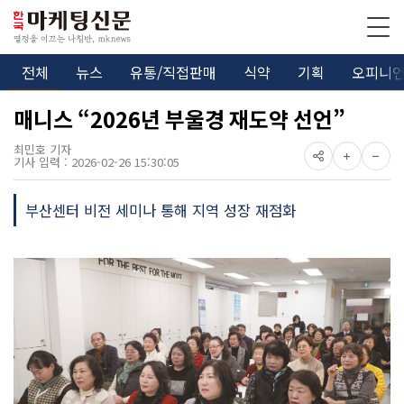
전체
뉴스
유통/직접판매
식약
기획
오피니
매니스 “2026년 부울경 재도약 선언”
최민호 기자
기사 입력 : 2026-02-26 15:30:05
부산센터 비전 세미나 통해 지역 성장 재점화