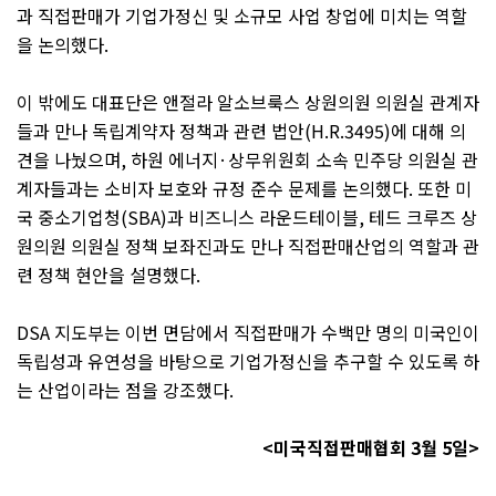
과 직접판매가 기업가정신 및 소규모 사업 창업에 미치는 역할
을 논의했다
.
이 밖에도 대표단은 앤절라 알소브룩스 상원의원 의원실 관계자
들과 만나 독립계약자 정책과 관련 법안
(H.R.3495)
에 대해 의
견을 나눴으며
,
하원 에너지
·
상무위원회 소속 민주당 의원실 관
계자들과는 소비자 보호와 규정 준수 문제를 논의했다
.
또한 미
국 중소기업청
(SBA)
과 비즈니스 라운드테이블
,
테드 크루즈 상
원의원 의원실 정책 보좌진과도 만나 직접판매산업의 역할과 관
련 정책 현안을 설명했다
.
DSA
지도부는 이번 면담에서 직접판매가 수백만 명의 미국인이
독립성과 유연성을 바탕으로 기업가정신을 추구할 수 있도록 하
는 산업이라는 점을 강조했다
.
<
미국직접판매협회
3
월
5
일
>