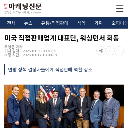
전체
뉴스
유통/직접판매
식약
기획
오피니
미국 직접판매업계 대표단, 워싱턴서 회동
두영준 기자
기사 입력 : 2026-03-09 09:43:21
수정 시간 : 2026-03-17 10:00:19
연방 정책 결정자들에게 직접판매 역할 강조