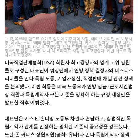
▷ (왼쪽부터) 앤드류 슈미트 암웨이 미주지역 사장, 데이브 메리먼 ACN 부사
장, 네베나 스레브레바 팸퍼드 셰프 최고경영자, 키스 E. 손더링 노동부 차관,
데이브 그리말디 DSA 최고경영자, 랜달 포펠카 허벌라이프 아메리카 글로벌
정부업무 담당 부사장, 대니 리 포라이프 사장 겸 최고경영자, 케빈 게스트 유
사나 최고경영자
미국직접판매협회
(DSA)
회원사 최고경영자와 업계 고위 임원
들로 구성된 대표단이 워싱턴에서 연방 정책 결정자와 비즈니스
리더들을 만나 독립 노동
,
기업가정신
,
직접판매 채널 관련 정책
을 논의했다
.
이번 회동은 미국 노동부가 연방 임금
·
근로시간법
상 직원과 독립계약자 구분 기준을 명확히 하는 규정 제정안을
발표한 직후 이뤄졌다
.
대표단은 키스
E.
손더링 노동부 차관과 면담하고
,
합법적인 독
립계약자 관계를 인정하는 명확한 기준의 중요성을 강조했다
.
또한 존 커티스 상원의원
(
공화
·
유타
)
과 만나 독립계약자 정책