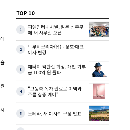
TOP 10
피엠인터내셔널, 일본 신주쿠
1
에 새 사무실 오픈
밤에
트루비코리아(유) - 상호·대표
2
이사 변경
 술
애터미 박한길 회장, 개인 기부
3
금 100억 원 돌파
동원
“고농축 독자 원료로 미백과
4
주름 집중 케어”
에서
도테라, 새 이사회 구성 발표
5