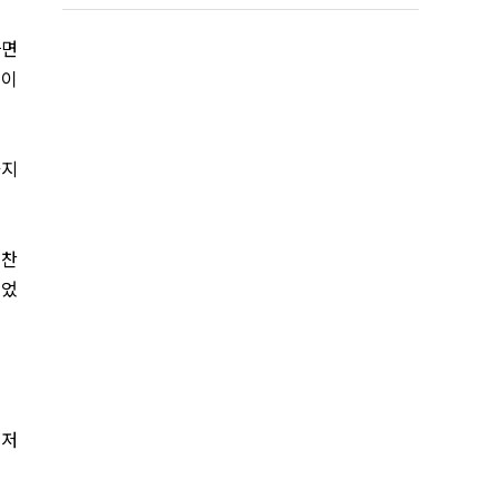
하면
업이
가지
 찬
들었
 저