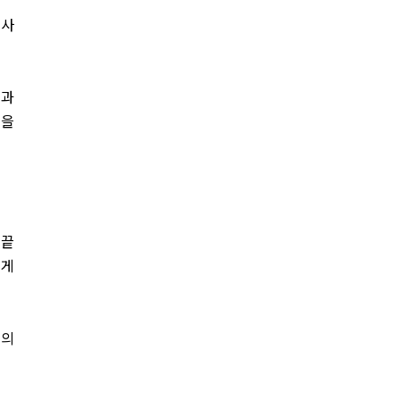
 사
실과
면을
 끝
렇게
미의