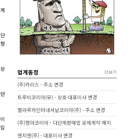
가게
진단
엄청
세상
업계동정
더보기
(주)카리스 - 주소 변경
하던
트루비코리아(유) - 상호·대표이사 변경
멜라루카인터내셔날코리아(주) - 주소 변경
 이
(주)젬마코리아 - 다단계판매업 공제계약 해지
 입
엔지엔(주) - 대표이사 변경