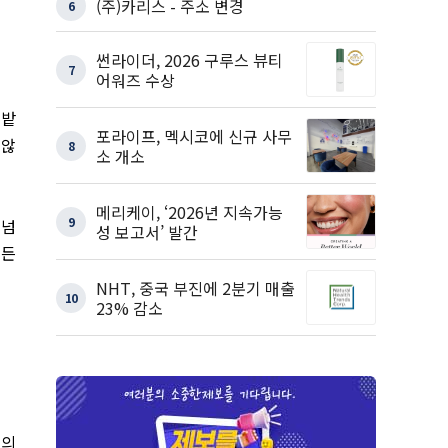
(주)카리스 - 주소 변경
6
썬라이더, 2026 구루스 뷰티
7
어워즈 수상
 밭
포라이프, 멕시코에 신규 사무
 않
8
소 개소
메리케이, ‘2026년 지속가능
9
 넘
성 보고서’ 발간
이든
NHT, 중국 부진에 2분기 매출
10
23% 감소
념의