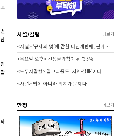
리고
 별
사설/칼럼
더보기
 한
<사설> ‘규제의 덫’에 갇힌 다단계판매, 판매원 보호 시급하다
<목요일 오후> 신성불가침이 된 ‘35%’
 함
<노무사칼럼> 알고리즘도 ‘지휘·감독’이다
재할
<사설> 법이 아니라 의지가 문제다
만평
더보기
 화