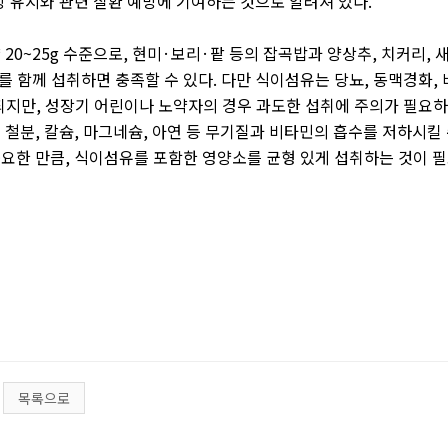
 유지와 관련 질환 예방에 기여하는 것으로 알려져 있다
.
약
20~25g
수준으로
,
현미
·
보리
·
팥 등의 잡곡밥과 양상추
,
치커리
,
를 함께 섭취하면 충족할 수 있다
.
다만 식이섬유는 당뇨
,
동맥경화
,
되지만
,
성장기 어린이나 노약자의 경우 과도한 섭취에 주의가 필요하
 철분
,
칼슘
,
마그네슘
,
아연 등 무기질과 비타민의 흡수를 저하시킬
중요한 만큼
,
식이섬유를 포함한 영양소를 균형 있게 섭취하는 것이 
목록으로