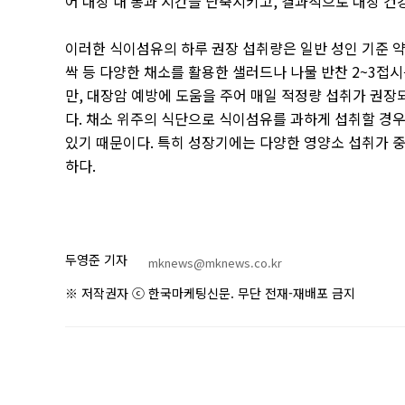
어 대장 내 통과 시간을 단축시키고
,
결과적으로 대장 건강
이러한 식이섬유의 하루 권장 섭취량은 일반 성인 기준 
싹 등 다양한 채소를 활용한 샐러드나 나물 반찬
2~3
접시
만
,
대장암 예방에 도움을 주어 매일 적정량 섭취가 권장
다
.
채소 위주의 식단으로 식이섬유를 과하게 섭취할 경우
있기 때문이다
.
특히 성장기에는 다양한 영양소 섭취가 
하다
.
두영준 기자
mknews@mknews.co.kr
※ 저작권자 ⓒ 한국마케팅신문. 무단 전재-재배포 금지