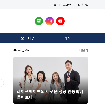
홈
로그인
회원가입
오피니언
해외
포토뉴스
더보기
라이프웨이브의 새로운 성장 원동력에
물어보다