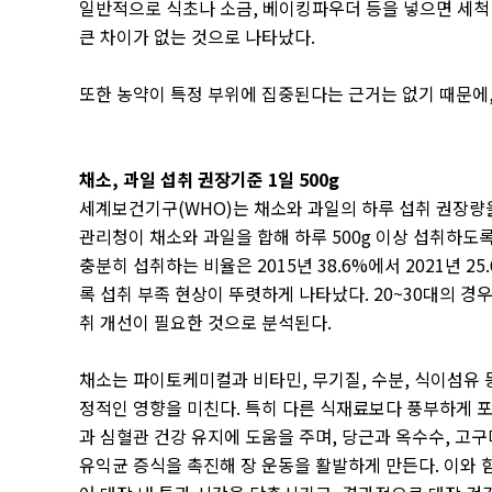
일반적으로 식초나 소금
,
베이킹파우더 등을 넣으면 세척
큰 차이가 없는 것으로 나타났다
.
또한 농약이 특정 부위에 집중된다는 근거는 없기 때문에
채소
,
과일 섭취 권장기준
1
일
500g
세계보건기구
(WHO)
는 채소와 과일의 하루 섭취 권장
관리청이 채소와 과일을 합해 하루
500g
이상 섭취하도록
충분히 섭취하는 비율은
2015
년
38.6%
에서
2021
년
25
록 섭취 부족 현상이 뚜렷하게 나타났다
. 20~30
대의 경
취 개선이 필요한 것으로 분석된다
.
채소는 파이토케미컬과 비타민
,
무기질
,
수분
,
식이섬유 
정적인 영향을 미친다
.
특히 다른 식재료보다 풍부하게 
과 심혈관 건강 유지에 도움을 주며
,
당근과 옥수수
,
고구
유익균 증식을 촉진해 장 운동을 활발하게 만든다
.
이와 