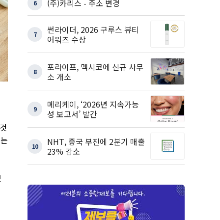
(주)카리스 - 주소 변경
6
썬라이더, 2026 구루스 뷰티
7
어워즈 수상
포라이프, 멕시코에 신규 사무
8
소 개소
메리케이, ‘2026년 지속가능
9
성 보고서’ 발간
 것
되는
NHT, 중국 부진에 2분기 매출
10
23% 감소
있