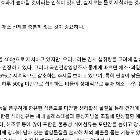
 효과가 높아질 것이라는 인식이 있지만
,
실제로는 물로 세척하는 것
,
채소 전체를 충분히 씻는 것이 중요하다
.
량을
400g
으로 제시하고 있지만
,
우리나라는 김치 섭취량을 고려해 질
 권장하고 있다
.
그러나 국민건강영양조사 통계에 따르면 채소
·
과
.6%
로 지속적으로 감소하는 추세를 보이고 있으며
,
특히 연령이 낮
우 하루
500g
미만으로 섭취하는 비율이 상대적으로 높아 채소
·
과일 
등을 풍부하게 함유한 식품으로 다양한 생리활성 물질을 통해 건강에
포함된 식이섬유는 체내 콜레스테롤과 중성지방을 조절해 만성질환 
마
,
해조류 등에 많이 포함된 불용성 식이섬유는 포만감을 높이고 장
함께 장내에 남아 있는 발암물질을 흡착해 체외 배출을 돕는 기능도 