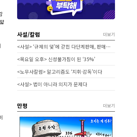
감
 얇
사설/칼럼
더보기
지
<사설> ‘규제의 덫’에 갇힌 다단계판매, 판매원 보호 시급하다
<목요일 오후> 신성불가침이 된 ‘35%’
<노무사칼럼> 알고리즘도 ‘지휘·감독’이다
<사설> 법이 아니라 의지가 문제다
만평
더보기
이