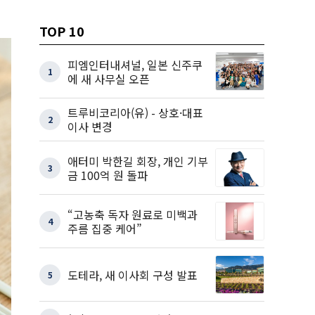
TOP 10
피엠인터내셔널, 일본 신주쿠
1
에 새 사무실 오픈
트루비코리아(유) - 상호·대표
2
이사 변경
애터미 박한길 회장, 개인 기부
3
금 100억 원 돌파
“고농축 독자 원료로 미백과
4
주름 집중 케어”
도테라, 새 이사회 구성 발표
5