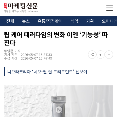
전체
뉴스
유통/직접판매
식약
기획
오피니
립 케어 패러다임의 변화 이젠 ‘기능성’ 따
진다
두영준 기자
기사 입력 : 2026-05-07 15:37:33
수정 시간 : 2026-05-07 15:47:49
니오라코리아 ‘네오-필 립 트리트먼트’ 선보여