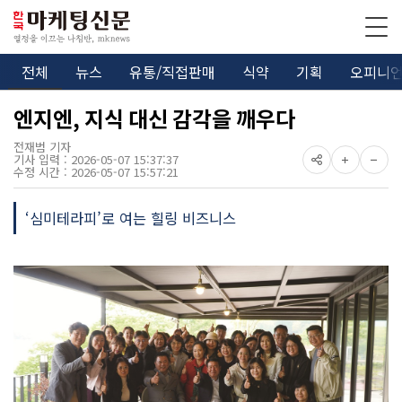
전체
뉴스
유통/직접판매
식약
기획
오피니
엔지엔, 지식 대신 감각을 깨우다
전재범 기자
기사 입력 : 2026-05-07 15:37:37
수정 시간 : 2026-05-07 15:57:21
‘심미테라피’로 여는 힐링 비즈니스