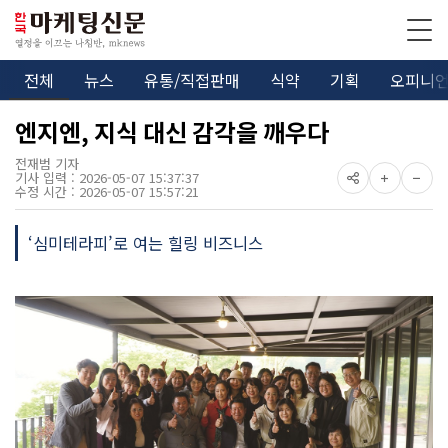
전체
뉴스
유통/직접판매
식약
기획
오피니
엔지엔, 지식 대신 감각을 깨우다
전재범 기자
기사 입력 : 2026-05-07 15:37:37
수정 시간 : 2026-05-07 15:57:21
‘심미테라피’로 여는 힐링 비즈니스