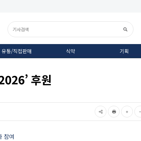
유통/직접판매
식약
기획
026’ 후원
사 참여