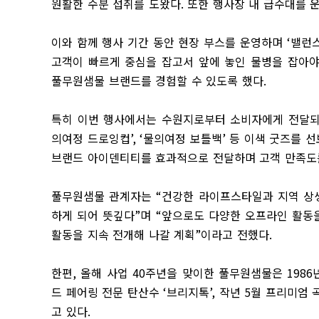
원활한 수분 섭취를 도왔다
.
또한 행사장 내 급수대를 
이와 함께 행사 기간 동안 현장 부스를 운영하며
‘
밸런스
고객이 빠르게 중심을 잡고서 앞에 놓인 물병을 잡아야
풀무원샘물 브랜드를 경험할 수 있도록 했다
.
특히 이번 행사에서는 수원지로부터 소비자에게 전달
의여정 드로잉컵
’, ‘
물의여정 보틀백
’
등 이색 굿즈를 
브랜드 아이덴티티를 효과적으로 전달하며 고객 만족도
풀무원샘물 관계자는
“
건강한 라이프스타일과 지역 상
하게 되어 뜻깊다
”
며
“
앞으로도 다양한 오프라인 활동
활동을 지속 전개해 나갈 계획
”
이라고 전했다
.
한편
,
올해 사업
40
주년을 맞이한 풀무원샘물은
1986
드 페어링 전문 탄산수
‘
브리지톡
’,
작년
5
월 프리미엄 
고 있다
.