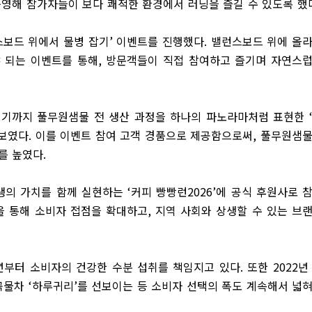
운영해 참가자들이 보다 쾌적한 환경에서 러닝을 즐길 수 있도록 했
보드 위에서 물병 잡기
’
이벤트를 진행했다
.
밸런스보드 위에 올
 되는 이벤트를 통해
,
방문객들이 직접 참여하고 즐기며 자연스
되기까지 풀무원샘물 전 생산 과정을 하나의 파노라마처럼 표현한
선보였다
.
이를 이벤트 참여 고객 경품으로 제공함으로써
,
풀무원샘
를 높였다
.
생의 가치를 함께 실현하는
‘
커피 빵빵런
2026’
에 공식 후원사로 
을 통해 소비자 접점을 확대하고
,
지역 사회와 상생할 수 있는 브
년부터 소비자의 건강한 수분 섭취를 책임지고 있다
.
또한
2022
년
곡물차
‘
하루귀리
’
를 선보이는 등 소비자 선택의 폭도 계속해서 넓