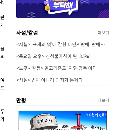
다
.
라탄
럽게
사설/칼럼
더보기
<사설> ‘규제의 덫’에 갇힌 다단계판매, 판매원 보호 시급하다
‘
물
<목요일 오후> 신성불가침이 된 ‘35%’
물의
<노무사칼럼> 알고리즘도 ‘지휘·감독’이다
참여
<사설> 법이 아니라 의지가 문제다
랜드
만평
더보기
 푸
혀가