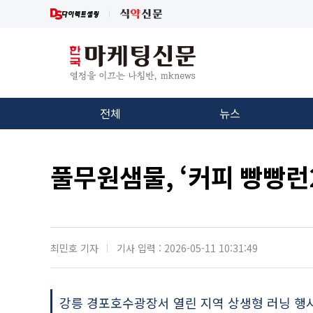
전체
뉴스
풀무원샘물, ‘커피 빵빵런2
최민호 기자
기사 입력 : 2026-05-11 10:31:49
강릉 경포호수광장서 열린 지역 상생형 러닝 행