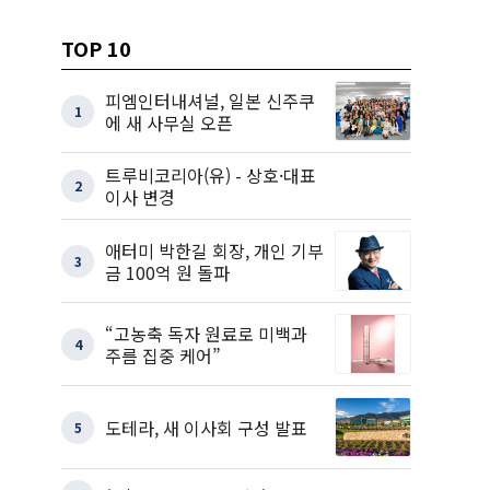
TOP 10
피엠인터내셔널, 일본 신주쿠
1
에 새 사무실 오픈
트루비코리아(유) - 상호·대표
2
이사 변경
애터미 박한길 회장, 개인 기부
3
금 100억 원 돌파
“고농축 독자 원료로 미백과
4
주름 집중 케어”
도테라, 새 이사회 구성 발표
5