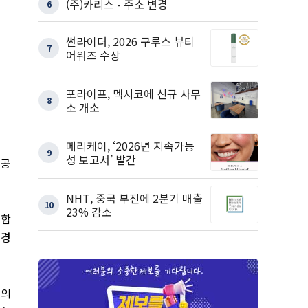
(주)카리스 - 주소 변경
6
썬라이더, 2026 구루스 뷰티
7
어워즈 수상
포라이프, 멕시코에 신규 사무
8
소 개소
메리케이, ‘2026년 지속가능
9
성 보고서’ 발간
성공
NHT, 중국 부진에 2분기 매출
10
23% 감소
진함
 경
들의