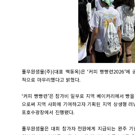
풀무원샘물
(
주
)(
대표 백동옥
)
은
‘
커피 빵빵런
2026’
에 
적으로 마무리했다고 밝혔다
.
‘
커피 빵빵런
’
은 참가비 일부로 지역 베이커리에서 빵을
으로써 지역 사회에 기여하고자 기획된 지역 상생형 러
포호수광장에서 진행됐다
.
풀무원샘물은 대회 참가자 전원에게 지급되는 완주 기