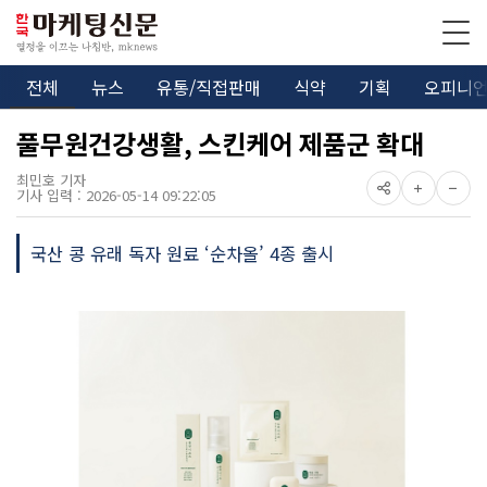
전체
뉴스
유통/직접판매
식약
기획
오피니
풀무원건강생활, 스킨케어 제품군 확대
최민호 기자
기사 입력 : 2026-05-14 09:22:05
국산 콩 유래 독자 원료 ‘순차올’ 4종 출시