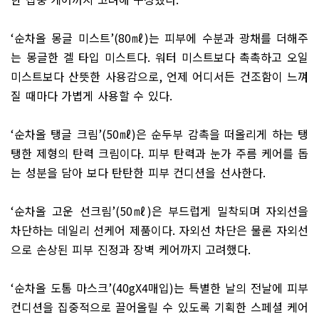
‘
순차올 몽글 미스트
’(80
㎖
)
는 피부에 수분과 광채를 더해주
는 몽글한 겔 타입 미스트다
.
워터 미스트보다 촉촉하고 오일
미스트보다 산뜻한 사용감으로
,
언제 어디서든 건조함이 느껴
질 때마다 가볍게 사용할 수 있다
.
‘
순차올 탱글 크림
’(50
㎖
)
은 순두부 감촉을 떠올리게 하는 탱
탱한 제형의 탄력 크림이다
.
피부 탄력과 눈가 주름 케어를 돕
는 성분을 담아 보다 탄탄한 피부 컨디션을 선사한다
.
‘
순차올 고운 선크림
’(50
㎖
)
은 부드럽게 밀착되며 자외선을
차단하는 데일리 선케어 제품이다
.
자외선 차단은 물론 자외선
으로 손상된 피부 진정과 장벽 케어까지 고려했다
.
‘
순차올 도톰 마스크
’(40gX4
매입
)
는 특별한 날의 전날에 피부
컨디션을 집중적으로 끌어올릴 수 있도록 기획한 스페셜 케어