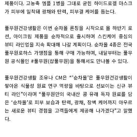
제품이다
.
고농축 엠플
1
병을 그대로 굳힌 하이드로겔 마스크
가 피부에 밀착돼 광채와 탄력
,
피부결 케어를 돕는다
.
풀무원건강생활은 이번 순차올 론칭을 시작으로 올 하반기 로
션
,
아이크림 제품을 순차적으로 출시하며 스킨케어 중심의
뷰티 라인업을 지속 확대해 나갈 계획이다
.
순차올
4
종은 전국
풀무원로하스 가맹점을 통해 구매 가능하며
,
내달부터는 풀무
원 공식몰인
#
풀무원
(
샵풀무원
)
을 통해서도 만나볼 수 있다
.
풀무원건강생활 조유나
CM
은
“’
순차올
’
은 풀무원건강생활이
쌓아온 식물성 원료 연구 역량을 바탕으로 선보이는 신규 뷰
티 라인
”
이라며
“
풀무원만의 국내산 콩 유래 독자 원료를 담
은
‘
순차올
’
로 피부 보습과 탄력
,
광채
,
장벽 케어까지 아우르
는 새로운 뷰티 경험을 고객들에게 제공해 나가겠다
”
고 말했
다
.