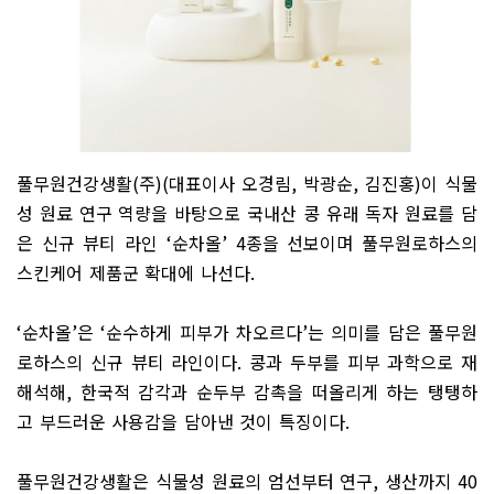
풀무원건강생활
(
주
)(
대표이사 오경림
,
박광순
,
김진홍
)
이 식물
성 원료 연구 역량을 바탕으로 국내산 콩 유래 독자 원료를 담
은 신규 뷰티 라인
‘
순차올
’ 4
종을 선보이며 풀무원로하스의
스킨케어 제품군 확대에 나선다
.
‘
순차올
’
은
‘
순수하게 피부가 차오르다
’
는 의미를 담은 풀무원
로하스의 신규 뷰티 라인이다
.
콩과 두부를 피부 과학으로 재
해석해
,
한국적 감각과 순두부 감촉을 떠올리게 하는 탱탱하
고 부드러운 사용감을 담아낸 것이 특징이다
.
풀무원건강생활은 식물성 원료의 엄선부터 연구
,
생산까지
40