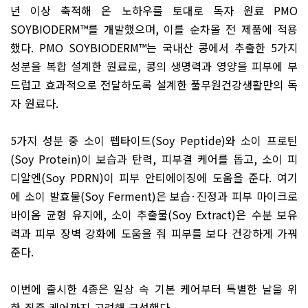
년 이상 축적해 온 노하우를 토대로 독자 원료
PMO
SOYBIODERM
™
를 개발했으며
,
이를 순차올 전 제품에 적용
했다
. PMO SOYBIODERM
™
는 국내산 콩에서 추출한
5
가지
성분을 복합 설계한 원료로
,
콩의 생명력과 영양을 피부에 부
드럽고 효과적으로 전달하도록 설계한 풀무원건강생활만의 독
자 원료다
.
5
가지 성분 중 소이 펩타이드
(Soy Peptide)
와 소이 프로틴
(Soy Protein)
이 보습과 탄력
,
피부결 케어를 돕고
,
소이 피
디알엔
(Soy PDRN)
이 피부 안티에이징에 도움을 준다
.
여기
에 소이 발효물
(Soy Ferment)
은 보습
·
진정과 피부 마이크로
바이옴 균형 유지에
,
소이 추출물
(Soy Extract)
은 수분 보유
력과 피부 장벽 강화에 도움을 줘 피부를 보다 건강하게 가꿔
준다
.
이번에 출시한
4
종은 일상 속 기본 케어부터 특별한 날을 위
한 집중 케어까지 고려해 구성했다
.