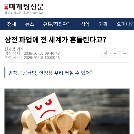
전체
뉴스
유통/직접판매
식약
기획
오피니
삼전 파업에 전 세계가 흔들린다고?
전재범 기자
기사 입력 : 2026-05-15 09:40:48
수정 시간 : 2026-05-15 10:09:48
암참, “공급망, 안정성 우려 커질 수 있어”