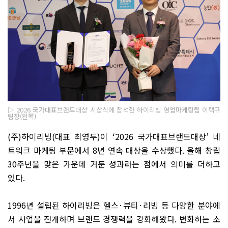
▷ 2026 국가대표브랜드대상 시상식에 참석한 하이리빙 영업마케팅팀 이택규
팀장(왼쪽)
(
주
)
하이리빙
(
대표 최영두
)
이
‘2026
국가대표브랜드대상
’
네
트워크 마케팅 부문에서
8
년 연속 대상을 수상했다
.
올해 창립
30
주년을 맞은 가운데 거둔 성과라는 점에서 의미를 더하고
있다
.
1996
년 설립된 하이리빙은 헬스
·
뷰티
·
리빙 등 다양한 분야에
서 사업을 전개하며 브랜드 경쟁력을 강화해왔다
.
변화하는 소