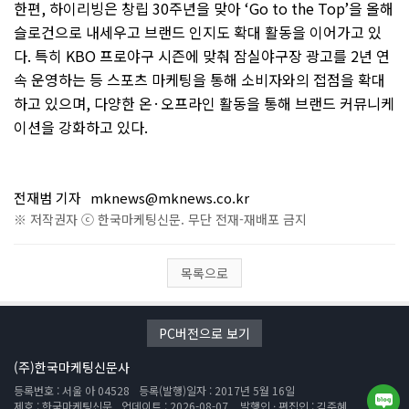
한편
,
하이리빙은 창립
30
주년을 맞아
‘Go to the Top’
을 올해
슬로건으로 내세우고 브랜드 인지도 확대 활동을 이어가고 있
다
.
특히
KBO
프로야구 시즌에 맞춰 잠실야구장 광고를
2
년 연
속 운영하는 등 스포츠 마케팅을 통해 소비자와의 접점을 확대
하고 있으며
,
다양한 온
·
오프라인 활동을 통해 브랜드 커뮤니케
이션을 강화하고 있다
.
전재범 기자
mknews@mknews.co.kr
※ 저작권자 ⓒ 한국마케팅신문. 무단 전재-재배포 금지
목록으로
PC버전으로 보기
(주)한국마케팅신문사
등록번호 : 서울 아 04528
등록(발행)일자 : 2017년 5월 16일
제호 : 한국마케팅신문
업데이트 : 2026-08-07
발행인 · 편집인 : 김주혜