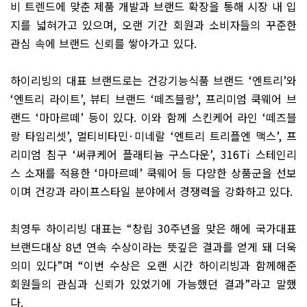
비 트렌드에 맞춘 제품 개발과 브랜드 확장을 통해 시장 내 입
지를 넓혀가고 있으며
,
오랜 기간 회원과 소비자들의 꾸준한
관심 속에 브랜드 신뢰를 쌓아가고 있다
.
하이리빙의 대표 브랜드로는 건강기능식품 브랜드
‘
엔트리
’
와
‘
엔트리 라이트
’,
뷰티 브랜드
‘
떼즈블랑
’,
프리미엄 쿡웨어 브
랜드
‘
마마르떼
’
등이 있다
.
이와 함께 스킨케어 라인
‘
떼즈블
랑 타임리셋
’,
멀티비타민
·
미네랄
‘
엔트리 트리플엔 맥스
’,
프
리미엄 침구
‘
써큐케어 플래티늄 구스다운
’, 316Ti
스테인리
스 소재를 적용한
‘
마마르떼
’
쿡웨어 등 다양한 상품군을 선보
이며 건강과 라이프스타일 분야에서 경쟁력을 강화하고 있다
.
최영두 하이리빙 대표는
“
창립
30
주년을 맞은 해에 국가대표
브랜드대상
8
년 연속 수상이라는 뜻깊은 결과를 얻게 돼 더욱
의미 있다
”
며
“
이번 수상은 오랜 시간 하이리빙과 함께해준
회원들의 관심과 신뢰가 있었기에 가능했던 결과
”
라고 말했
다
.