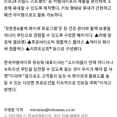
이프
24
리빌드 스트랭쓰
’
등 허벌라이프의 제품을 편리하게 소
분해 휴대할 수 있도록 제작했다
.
키링 형태로 휴대가 간편하고
패션 아이템으로도 활용 가능하다
.
‘
장튼튼
&
활력 화이버 프로그램
’
은 장 건강 관리와 활력 보충을
하나의 루틴으로 경험할 수 있도록 구성한 패키지다
.
▲
허벌 알
로에 겔
(6
병
)
▲
프로바이오틱 컴플렉스 플러스
▲
액티브 화이
버 컴플렉스
▲
리프트오프
®
등으로 구성됐다
.
한국허벌라이프 정승욱 대표이사는
“
소비자들이 언제 어디서나
뉴트리션 루틴을 실천할 수 있도록 돕는 것이 우리가 해야 할 사
명
”
이라며
“
앞으로도 고객들의 일상 속 편의성과 활용도를 높
일 수 있는 다양한 프로모션을 지속적으로 선보일 계획
”
이라고
밝혔다
.
두영준 기자
mknews@mknews.co.kr
※ 저작권자 ⓒ 한국마케팅신문. 무단 전재-재배포 금지