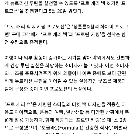
게 뉴트리션 루틴을 실천할 수 있도록
‘
프로 캐리 백
&
키링 프
로모션
’
을 진행한다고
5
월
20
일 밝혔다
.
‘
프로 캐리 백
&
키링 프로모션
’
은
‘
장튼튼
&
활력 화이버 프로그
램
’
구매 고객에게
‘
프로 캐리 백
’
과
‘
프로틴 키링
’
을 선착순 한
정 수량으로 증정한다
.
여행이나 외부 활동이 증가하는 시기를 맞아 야외에서도 간편하
게 건강 루틴 실천을 희망하는 소비자가 늘고 있다
.
이런 소비자
의 니즈를 충족시켜주기 위해 외출이나 이동 중에도 보다 간편
하게 뉴트리션 루틴을 이어갈 수 있는 실용적인 굿즈를 제품과
함께 구성한 것이 이번 프로모션의 특징이다
.
‘
프로 캐리 백
’
은 세련된 스타일의 마켓 백 디자인을 적용한 다
용도 아이템으로
,
운동과 여행
,
일상생활 등 다양한 상황에서 폭
넓게 활용 가능하다
.
함께 제공되는
‘
프로틴 키링
’
은 대
·
소
2
종
으로 구성됐으며
, ‘
포뮬라
1(Formula 1)
건강한 식사
’, ‘
허벌라